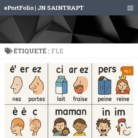
ePortFolio | JN SAINTRAPT
Skip to content
ÉTIQUETÉ :
FLE
0