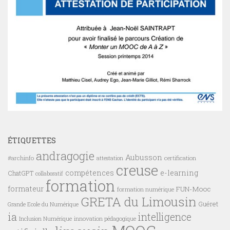
ÉTIQUETTES
andragogie
Aubusson
#archinfo
certification
attestation
creuse
compétences
e-learning
ChatGPT
collaboratif
formation
formateur
FUN-Mooc
formation numérique
GRETA du Limousin
Guéret
Grande Ecole du Numérique
ia
intelligence
innovation pédagogique
Inclusion Numérique