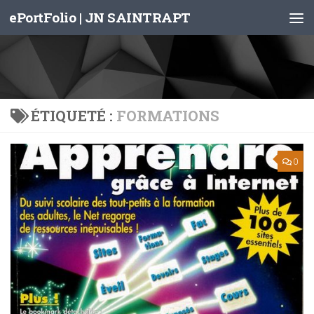
ePortFolio | JN SAINTRAPT
Skip to content
ÉTIQUETÉ :
FORMATIONS
0