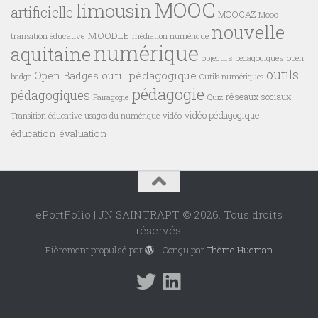
MOOC
limousin
artificielle
MOOCAZ
Mooc
nouvelle
MOODLE
transition éducative
médiation numérique
numérique
aquitaine
objectifs pédagogiques
open
outils
outil pédagogique
Open Badges
badge
Outils numériques
pédagogie
pédagogiques
réseaux sociaux
Pairagogie
Quiz
vidéo pédagogique
vidéo
Transition éducative
usages du numérique
éducation
évaluation
ePortFolio | JN SAINTRAPT © 2026. Tous droits
réservés.
Fièrement propulsé par
- Conçu par
Thème Hueman