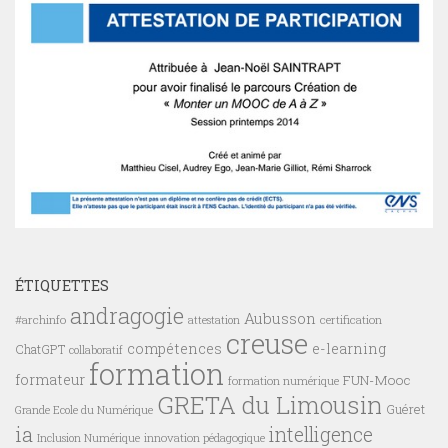
ÉTIQUETTES
andragogie
Aubusson
#archinfo
certification
attestation
creuse
compétences
e-learning
ChatGPT
collaboratif
formation
formateur
FUN-Mooc
formation numérique
GRETA du Limousin
Guéret
Grande Ecole du Numérique
ia
intelligence
innovation pédagogique
Inclusion Numérique