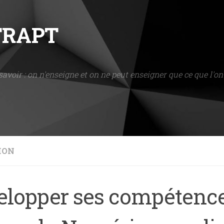
NTRAPT
savoir : on n'enseigne et on ne peut enseigner que ce que l'on 
ION
elopper ses compétenc