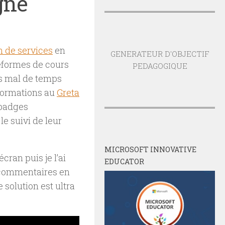
gne
 de services
en
GENERATEUR D'OBJECTIF
teformes de cours
PEDAGOGIQUE
s mal de temps
formations au
Greta
 badges
e suivi de leur
MICROSOFT INNOVATIVE
cran puis je l’ai
EDUCATOR
s commentaires en
 solution est ultra