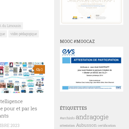
 du Limousin
que
vidéo pédagogique
MOOC #MOOCAZ
0
elligence
lle pour et par les
ÉTIQUETTES
ants
andragogie
#archinfo
Aubusson
BRE 2023
certification
attestation