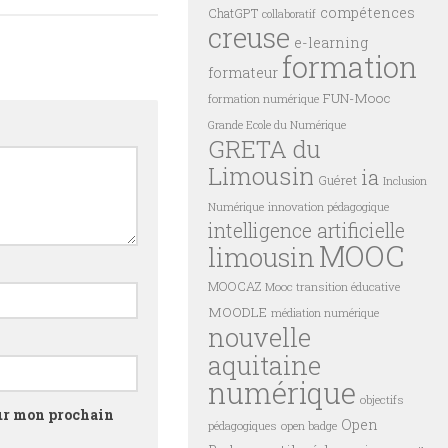
compétences
ChatGPT
collaboratif
creuse
e-learning
formation
formateur
FUN-Mooc
formation numérique
Grande Ecole du Numérique
GRETA du
Limousin
ia
Guéret
Inclusion
innovation pédagogique
Numérique
intelligence artificielle
MOOC
limousin
MOOCAZ
Mooc transition éducative
MOODLE
médiation numérique
nouvelle
aquitaine
numérique
objectifs
our mon prochain
Open
pédagogiques
open badge