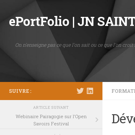
Skip to content
ePortFolio | JN SAI
On n'enseigne pas ce que l'on sait ou ce que l'on croit 
SUIVRE :
FORMAT
ARTICLE SUIVANT
Dév
Webinaire Pairagogie sur l’Open
Savoirs Festival