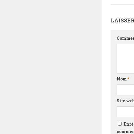
LAISSE
Commen
Nom
*
Site we
Enre
comment