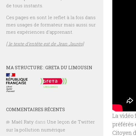
de tous instants.
Ces pages en sont le reflet à la fois dans
mes usages de formateur mais aussi sur
mes expériences d’apprenant.
[ le texte d’entête est de Jean Jaurès]
MA STRUCTURE : GRETA DU LIMOUSIN
COMMENTAIRES RÉCENTS
La vidéo 
Maël Raty
dans
Une leçon de Twitter
préférés 
sur la pollution numérique
Citoyen d