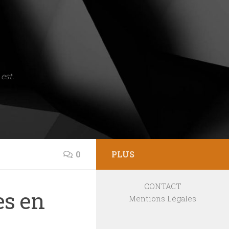
est.
0
PLUS
CONTACT
es en
Mentions Légales