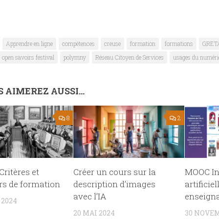
Apprendre en ligne
compétences
creuse
formation
formations
GRETA
open savoirs festival
polymny
Réseau Citoyen de Services
usages du numéri
 AIMEREZ AUSSI...
8
2
 Critères et
Créer un cours sur la
MOOC Int
rs de formation
description d’images
artificie
avec l’IA
enseign
 2024
20 MAI 2024
30 NOVEM