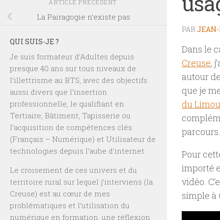
usa
ARTICLE PRÉCÉDENT
La Pairagogie n’existe pas
PAR
JEAN-
QUI SUIS-JE ?
Dans le c
Je suis formateur d’Adultes depuis
Creuse
, 
presque 40 ans sur tous niveaux de
autour d
l’illettrisme au BTS, avec des objectifs
que je m
aussi divers que l’insertion
du Limou
professionnelle, le qualifiant en
Tertiaire, Bâtiment, Tapisserie ou
complémen
l’acquisition de compétences clés
parcours
(Français – Numérique) et Utilisateur de
technologies depuis l’aube d’internet.
Pour cett
importé 
Le croisement de ces univers et du
vidéo. C’
territoire rural sur lequel j’interviens (la
Creuse) est au cœur de mes
simple à u
problématiques et l’utilisation du
numérique en formation, une réflexion