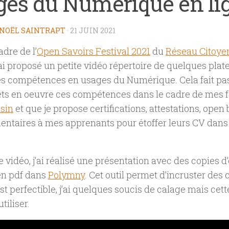
ges du Numérique en li
NOËL SAINTRAPT
·
21 JUIN 2021
adre de l’
Open Savoirs Festival 2021
du
Réseau Citoyen
j’ai proposé un petite vidéo répertoire de quelques pla
es compétences en usages du Numérique. Cela fait pa
ets en oeuvre ces compétences dans le cadre de mes 
sin
et que je propose certifications, attestations, open
taires à mes apprenants pour étoffer leurs CV dans l
.
e vidéo, j’ai réalisé une présentation avec des copies d’é
en pdf dans
Polymny
. Cet outil permet d’incruster de
est perfectible, j’ai quelques soucis de calage mais cette
tiliser.