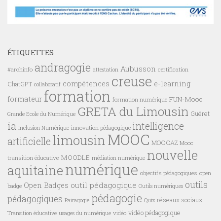
ÉTIQUETTES
andragogie
Aubusson
#archinfo
certification
attestation
creuse
compétences
e-learning
ChatGPT
collaboratif
formation
formateur
FUN-Mooc
formation numérique
GRETA du Limousin
Guéret
Grande Ecole du Numérique
ia
intelligence
innovation pédagogique
Inclusion Numérique
MOOC
limousin
artificielle
MOOCAZ
Mooc
nouvelle
MOODLE
transition éducative
médiation numérique
numérique
aquitaine
objectifs pédagogiques
open
outils
outil pédagogique
Open Badges
badge
Outils numériques
pédagogie
pédagogiques
réseaux sociaux
Pairagogie
Quiz
vidéo pédagogique
vidéo
Transition éducative
usages du numérique