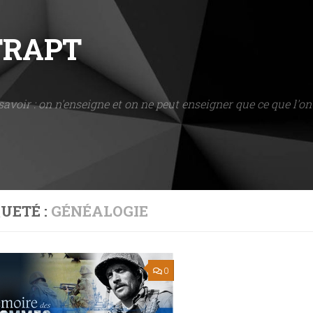
NTRAPT
savoir : on n'enseigne et on ne peut enseigner que ce que l'on 
UETÉ :
GÉNÉALOGIE
0