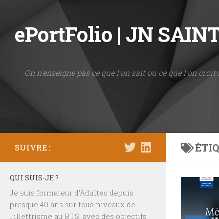
Skip to content
ePortFolio | JN SAI
On n'enseigne pas ce que l'on sait ou ce que l'on croit 
ÉTIQ
SUIVRE :
QUI SUIS-JE ?
Je suis formateur d’Adultes depuis
presque 40 ans sur tous niveaux de
l’illettrisme au BTS, avec des objectifs