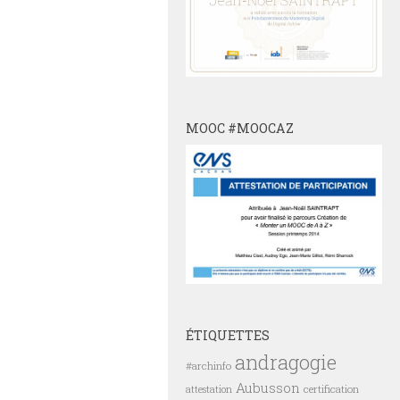
MOOC #MOOCAZ
ÉTIQUETTES
andragogie
#archinfo
Aubusson
certification
attestation