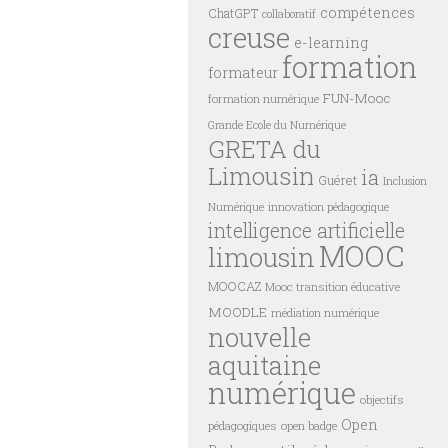
compétences
ChatGPT
collaboratif
creuse
e-learning
formation
formateur
FUN-Mooc
formation numérique
Grande Ecole du Numérique
GRETA du
Limousin
ia
Guéret
Inclusion
innovation pédagogique
Numérique
intelligence artificielle
MOOC
limousin
MOOCAZ
Mooc transition éducative
MOODLE
médiation numérique
nouvelle
aquitaine
numérique
objectifs
Open
pédagogiques
open badge