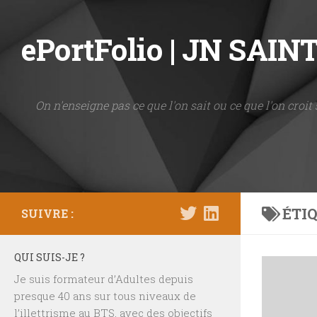
Skip to content
ePortFolio | JN SAI
On n'enseigne pas ce que l'on sait ou ce que l'on croit 
ÉTIQ
SUIVRE :
QUI SUIS-JE ?
Je suis formateur d’Adultes depuis
presque 40 ans sur tous niveaux de
l’illettrisme au BTS, avec des objectifs