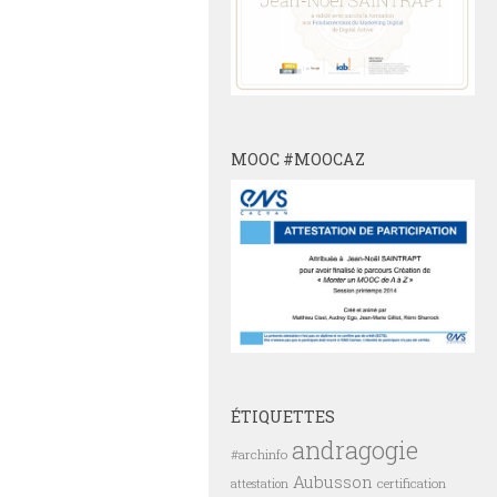
MOOC #MOOCAZ
ÉTIQUETTES
andragogie
#archinfo
Aubusson
certification
attestation