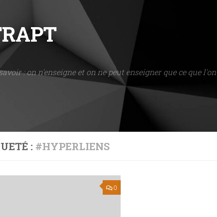
NTRAPT
savoir : on n'enseigne et on ne peut enseigner que ce que l'on 
UETÉ :
#HYPERLIENS
0