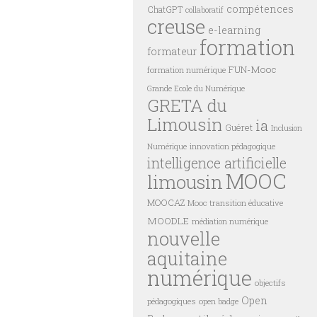
compétences
ChatGPT
collaboratif
creuse
e-learning
formation
formateur
FUN-Mooc
formation numérique
Grande Ecole du Numérique
GRETA du
Limousin
ia
Guéret
Inclusion
innovation pédagogique
Numérique
intelligence artificielle
MOOC
limousin
MOOCAZ
Mooc transition éducative
MOODLE
médiation numérique
nouvelle
aquitaine
numérique
objectifs
Open
pédagogiques
open badge