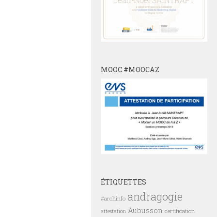
MOOC #MOOCAZ
ÉTIQUETTES
andragogie
#archinfo
Aubusson
certification
attestation