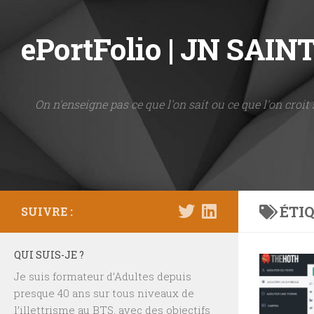
Skip to content
ePortFolio | JN SAI
On n'enseigne pas ce que l'on sait ou ce que l'on croit 
ÉTIQ
SUIVRE :
QUI SUIS-JE ?
Je suis formateur d’Adultes depuis
presque 40 ans sur tous niveaux de
l’illettrisme au BTS, avec des objectifs