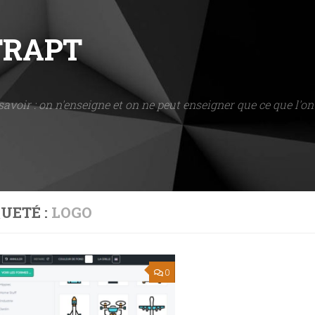
NTRAPT
savoir : on n'enseigne et on ne peut enseigner que ce que l'on 
UETÉ :
LOGO
0