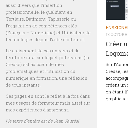
aussi divers que l’insertion
professionnelle, le qualifiant en
Tertiaire, Bâtiment, Tapisserie ou
l’acquisition de compétences clés
ENSEIGN
(Français – Numérique) et Utilisateur de
18 OCTOBR
technologies depuis l’aube d’internet.
Créer u
Le croisement de ces univers et du
Logoma
territoire rural sur lequel j’interviens (la
Sur l’Acti
Creuse) est au cœur de mes
Creuse, le
problématiques et l’utilisation du
accompagn
numérique en formation, une réflexion
créent un 
de tous instants.
en étant li
Ces pages en sont le reflet à la fois dans
graphiques.
mes usages de formateur mais aussi sur
mes expériences d’apprenant.
[ le texte d’entête est de Jean Jaurès]