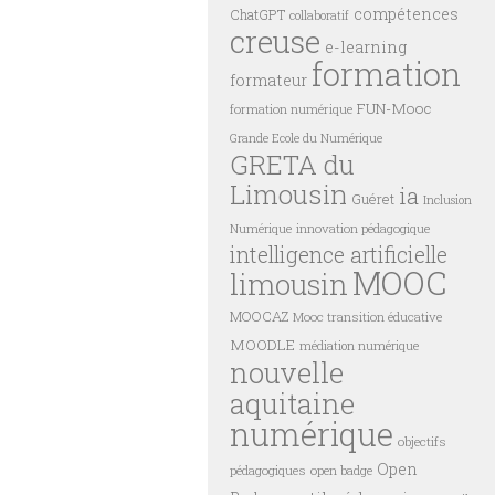
compétences
ChatGPT
collaboratif
creuse
e-learning
formation
formateur
FUN-Mooc
formation numérique
Grande Ecole du Numérique
GRETA du
Limousin
ia
Guéret
Inclusion
innovation pédagogique
Numérique
intelligence artificielle
MOOC
limousin
MOOCAZ
Mooc transition éducative
MOODLE
médiation numérique
nouvelle
aquitaine
numérique
objectifs
Open
pédagogiques
open badge