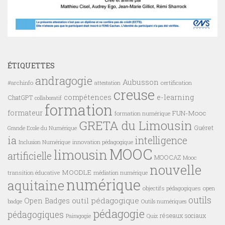
ÉTIQUETTES
andragogie
Aubusson
#archinfo
certification
attestation
creuse
compétences
e-learning
ChatGPT
collaboratif
formation
formateur
FUN-Mooc
formation numérique
GRETA du Limousin
Guéret
Grande Ecole du Numérique
ia
intelligence
innovation pédagogique
Inclusion Numérique
MOOC
limousin
artificielle
MOOCAZ
Mooc
nouvelle
MOODLE
transition éducative
médiation numérique
numérique
aquitaine
objectifs pédagogiques
open
outils
outil pédagogique
Open Badges
badge
Outils numériques
pédagogie
pédagogiques
réseaux sociaux
Pairagogie
Quiz