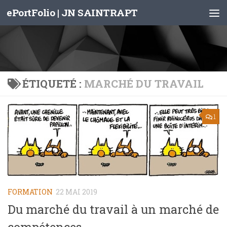
ePortFolio | JN SAINTRAPT
Skip to content
ÉTIQUETÉ :
MARCHÉ DU TRAVAIL
1
FORMATION
22 MAI 2019
Du marché du travail à un marché de
compétences