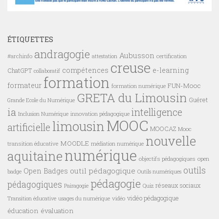
ÉTIQUETTES
andragogie
Aubusson
#archinfo
certification
attestation
creuse
compétences
e-learning
ChatGPT
collaboratif
formation
formateur
FUN-Mooc
formation numérique
GRETA du Limousin
Guéret
Grande Ecole du Numérique
ia
intelligence
innovation pédagogique
Inclusion Numérique
MOOC
limousin
artificielle
MOOCAZ
Mooc
nouvelle
MOODLE
transition éducative
médiation numérique
numérique
aquitaine
objectifs pédagogiques
open
outils
outil pédagogique
Open Badges
badge
Outils numériques
pédagogie
pédagogiques
réseaux sociaux
Pairagogie
Quiz
vidéo pédagogique
vidéo
Transition éducative
usages du numérique
éducation
évaluation