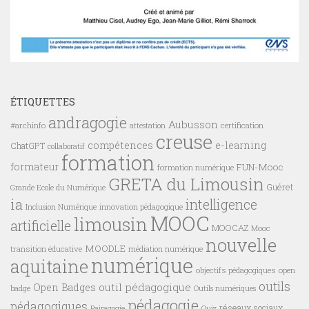
ÉTIQUETTES
andragogie
Aubusson
#archinfo
certification
attestation
creuse
compétences
e-learning
ChatGPT
collaboratif
formation
formateur
FUN-Mooc
formation numérique
GRETA du Limousin
Guéret
Grande Ecole du Numérique
ia
intelligence
innovation pédagogique
Inclusion Numérique
MOOC
limousin
artificielle
MOOCAZ
Mooc
nouvelle
MOODLE
transition éducative
médiation numérique
numérique
aquitaine
objectifs pédagogiques
open
outils
outil pédagogique
Open Badges
badge
Outils numériques
pédagogie
pédagogiques
réseaux sociaux
Pairagogie
Quiz