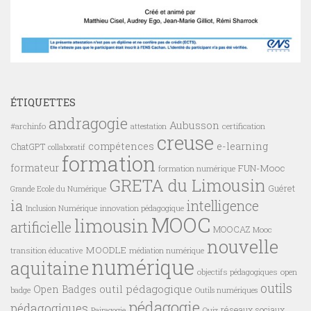
ÉTIQUETTES
andragogie
Aubusson
#archinfo
certification
attestation
creuse
compétences
e-learning
ChatGPT
collaboratif
formation
formateur
FUN-Mooc
formation numérique
GRETA du Limousin
Guéret
Grande Ecole du Numérique
ia
intelligence
innovation pédagogique
Inclusion Numérique
MOOC
limousin
artificielle
MOOCAZ
Mooc
nouvelle
MOODLE
transition éducative
médiation numérique
numérique
aquitaine
objectifs pédagogiques
open
outils
outil pédagogique
Open Badges
badge
Outils numériques
pédagogie
pédagogiques
réseaux sociaux
Pairagogie
Quiz