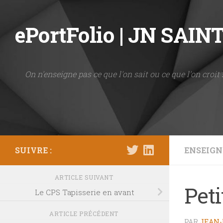
Skip to content
ePortFolio | JN SAI
On n'enseigne pas ce que l'on sait ou ce que l'on croit 
SUIVRE :
ENSEIG
ARTICLE SUIVANT
Peti
Le CPS Tapisserie en avant
ARTICLE PRÉCÉDENT
PAR
JEAN-