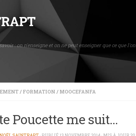
NTRAPT
savoir : on n'enseigne et on ne peut enseigner que ce que l'on 
NEMENT
/
FORMATION
/
MOOCEFANFA
te Poucette me suit…
NOËL SAINTRAPT
· PUBLIÉ
13 NOVEMBRE 2014
· MIS À JOUR
20