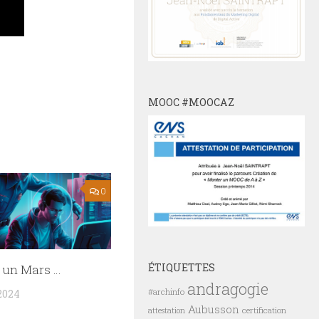
MOOC #MOOCAZ
0
ÉTIQUETTES
t un Mars …
andragogie
#archinfo
2024
Aubusson
certification
attestation