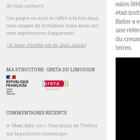
salon litt
de tous instants.
était inv
Ces pages en sont le reflet à la fois dans
Batier a 
mes usages de formateur mais aussi sur
une référ
mes expériences d’apprenant.
du creuso
[ le texte d’entête est de Jean Jaurès]
terres.
MA STRUCTURE : GRETA DU LIMOUSIN
COMMENTAIRES RÉCENTS
Maël Raty
dans
Une leçon de Twitter
sur la pollution numérique