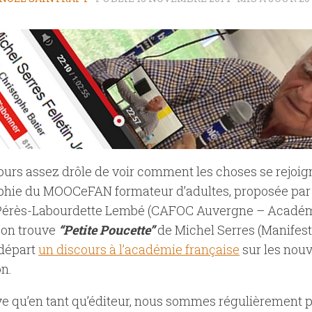
jours assez drôle de voir comment les choses se rejoign
aphie du MOOCeFAN formateur d’adultes, proposée par 
 Pérès-Labourdette Lembé (CAFOC Auvergne – Académ
 on trouve
“Petite Poucette”
de Michel Serres (Manifes
 départ
un discours à l’académie française
sur les nouv
on.
uve qu’en tant qu’éditeur, nous sommes régulièrement 