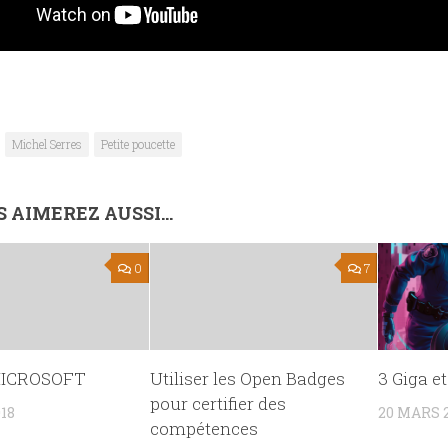
Michel Serres
Petite poucette
 AIMEREZ AUSSI...
0
7
MICROSOFT
Utiliser les Open Badges
3 Giga e
pour certifier des
18
20 MARS 
compétences