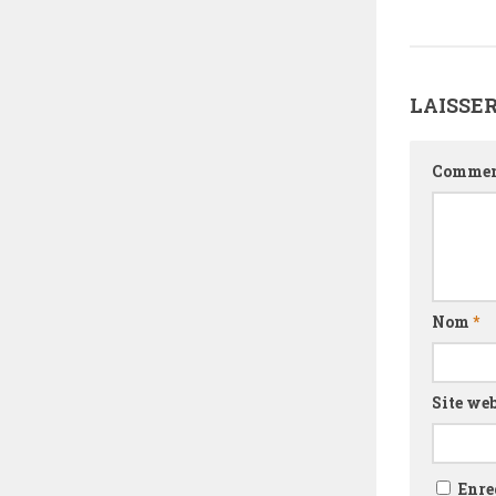
LAISSE
Commen
Nom
*
Site we
Enre