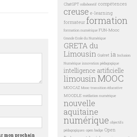
compétences
ChatGPT
collaboratif
creuse
e-learning
formation
formateur
FUN-Mooc
formation numérique
Grande Ecole du Numérique
GRETA du
Limousin
ia
Guéret
Inclusion
innovation pédagogique
Numérique
intelligence artificielle
MOOC
limousin
MOOCAZ
Mooc transition éducative
MOODLE
médiation numérique
nouvelle
aquitaine
numérique
objectifs
Open
pédagogiques
open badge
our mon prochain