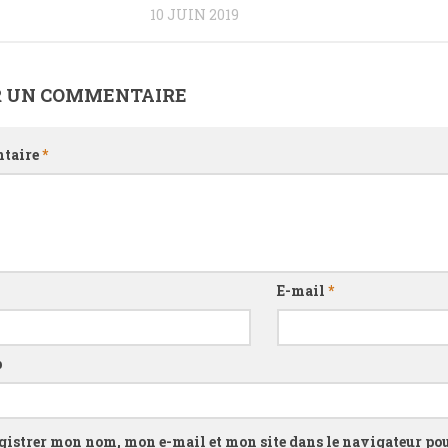
10 JUIN 2019
R UN COMMENTAIRE
taire
*
E-mail
*
b
gistrer mon nom, mon e-mail et mon site dans le navigateur p