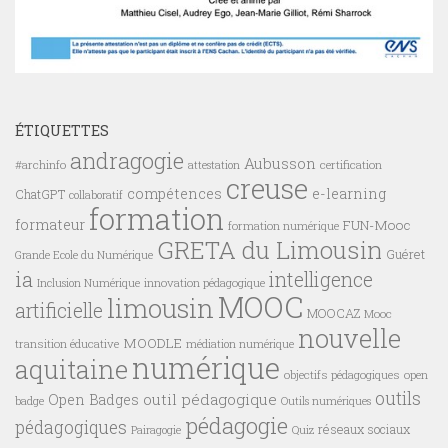
ÉTIQUETTES
andragogie
Aubusson
#archinfo
certification
attestation
creuse
compétences
e-learning
ChatGPT
collaboratif
formation
formateur
FUN-Mooc
formation numérique
GRETA du Limousin
Guéret
Grande Ecole du Numérique
ia
intelligence
innovation pédagogique
Inclusion Numérique
MOOC
limousin
artificielle
MOOCAZ
Mooc
nouvelle
MOODLE
transition éducative
médiation numérique
numérique
aquitaine
objectifs pédagogiques
open
outils
outil pédagogique
Open Badges
badge
Outils numériques
pédagogie
pédagogiques
réseaux sociaux
Pairagogie
Quiz