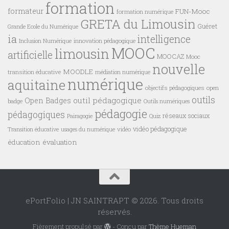
formation
formateur
FUN-Mooc
formation numérique
GRETA du Limousin
Guéret
Grande Ecole du Numérique
ia
intelligence
innovation pédagogique
Inclusion Numérique
MOOC
limousin
artificielle
MOOCAZ
Mooc
nouvelle
MOODLE
transition éducative
médiation numérique
numérique
aquitaine
objectifs pédagogiques
open
outils
outil pédagogique
Open Badges
badge
Outils numériques
pédagogie
pédagogiques
réseaux sociaux
Pairagogie
Quiz
vidéo pédagogique
vidéo
Transition éducative
usages du numérique
éducation
évaluation
ePortFolio | JN SAINTRAPT © 2026. Tous droits
réservés.
Fièrement propulsé par
- Conçu par
Thème Hueman