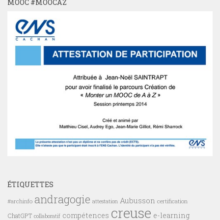
MOOC #MOOCAZ
ÉTIQUETTES
andragogie
Aubusson
#archinfo
certification
attestation
creuse
compétences
e-learning
ChatGPT
collaboratif