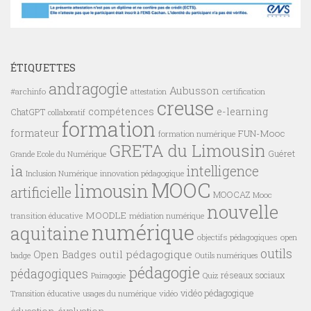
ÉTIQUETTES
andragogie
Aubusson
#archinfo
certification
attestation
creuse
compétences
e-learning
ChatGPT
collaboratif
formation
formateur
FUN-Mooc
formation numérique
GRETA du Limousin
Guéret
Grande Ecole du Numérique
ia
intelligence
innovation pédagogique
Inclusion Numérique
MOOC
limousin
artificielle
MOOCAZ
Mooc
nouvelle
MOODLE
transition éducative
médiation numérique
numérique
aquitaine
objectifs pédagogiques
open
outils
outil pédagogique
Open Badges
badge
Outils numériques
pédagogie
pédagogiques
réseaux sociaux
Pairagogie
Quiz
vidéo pédagogique
vidéo
Transition éducative
usages du numérique
éducation
évaluation