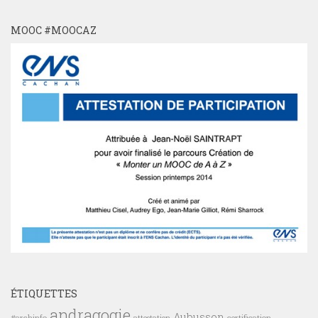
MOOC #MOOCAZ
ÉTIQUETTES
andragogie
Aubusson
#archinfo
certification