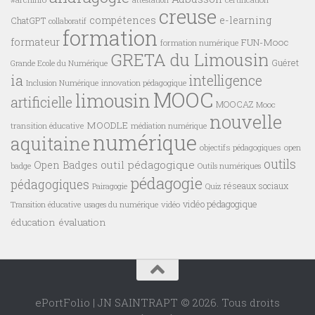
attestation
creuse
compétences
e-learning
ChatGPT
collaboratif
formation
formateur
FUN-Mooc
formation numérique
GRETA du Limousin
Guéret
Grande Ecole du Numérique
ia
intelligence
innovation pédagogique
Inclusion Numérique
MOOC
limousin
artificielle
MOOCAZ
Mooc
nouvelle
MOODLE
transition éducative
médiation numérique
numérique
aquitaine
objectifs pédagogiques
open
outils
outil pédagogique
Open Badges
badge
Outils numériques
pédagogie
pédagogiques
réseaux sociaux
Pairagogie
Quiz
vidéo pédagogique
vidéo
Transition éducative
usages du numérique
éducation
évaluation
ePortFolio | JN SAINTRAPT © 2026. Tous droits