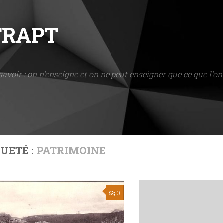
NTRAPT
savoir : on n'enseigne et on ne peut enseigner que ce que l'on 
UETÉ :
PATRIMOINE
0