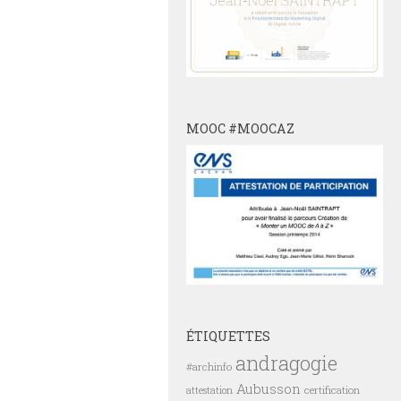
MOOC #MOOCAZ
ÉTIQUETTES
andragogie
#archinfo
Aubusson
certification
attestation