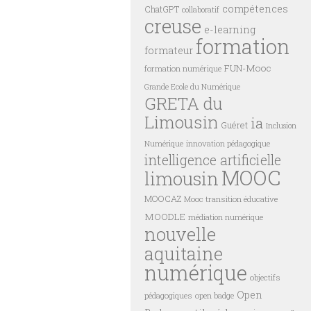
compétences
ChatGPT
collaboratif
creuse
e-learning
formation
formateur
FUN-Mooc
formation numérique
Grande Ecole du Numérique
GRETA du
Limousin
ia
Guéret
Inclusion
innovation pédagogique
Numérique
intelligence artificielle
MOOC
limousin
MOOCAZ
Mooc transition éducative
MOODLE
médiation numérique
nouvelle
aquitaine
numérique
objectifs
Open
pédagogiques
open badge