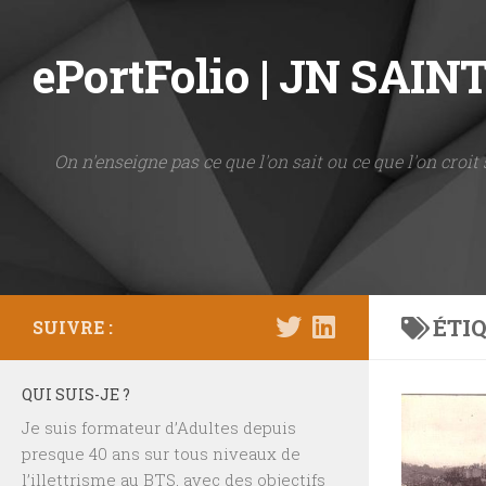
Skip to content
ePortFolio | JN SAI
On n'enseigne pas ce que l'on sait ou ce que l'on croit 
ÉTIQ
SUIVRE :
QUI SUIS-JE ?
Je suis formateur d’Adultes depuis
presque 40 ans sur tous niveaux de
l’illettrisme au BTS, avec des objectifs