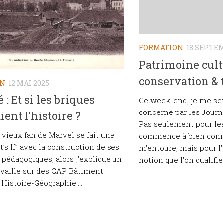
FORMATION
18 SEPTE
Patrimoine cult
conservation & 
ON
12 MAI 2025
 : Et si les briques
Ce week-end, je me se
concerné par les Journ
ient l’histoire ?
Pas seulement pour les 
e vieux fan de Marvel se fait une
commence à bien connaî
’s If” avec la construction de ses
m’entoure, mais pour l
pédagogiques, alors j’explique un
notion que l’on qualifie.
ravaille sur des CAP Bâtiment
 Histoire-Géographie....