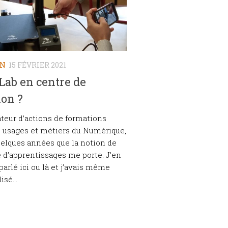
ON
15 FÉVRIER 2021
Lab en centre de
ion ?
eur d’actions de formations
 usages et métiers du Numérique,
quelques années que la notion de
e d’apprentissages me porte. J’en
parlé ici ou là et j’avais même
sé...