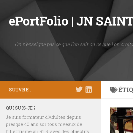
Skip to content
ePortFolio | JN SAI
On n'enseigne pas ce que l'on sait ou ce que l'on croit 
ÉTIQ
SUIVRE :
QUI SUIS-JE ?
Je suis formateur d’Adultes depuis
presque 40 ans sur tous niveaux de
l’illettrisme au BTS, avec des objectifs