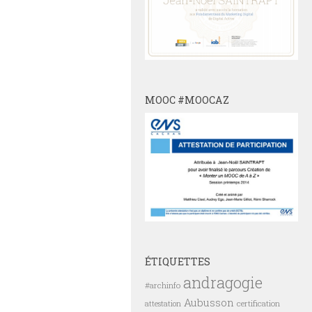
MOOC #MOOCAZ
ÉTIQUETTES
andragogie
#archinfo
Aubusson
certification
attestation