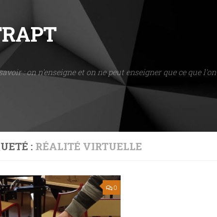
NTRAPT
savoir : on n'enseigne et on ne peut enseigner que ce que l'on 
UETÉ :
RÉALITÉ VIRTUELLE
0