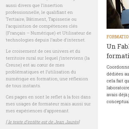
aussi divers que l’insertion
professionnelle, le qualifiant en
Tertiaire, Bâtiment, Tapisserie ou
l’acquisition de compétences clés
(Français – Numérique) et Utilisateur de
FORMATI
technologies depuis l’aube d’internet.
Un Fab
Le croisement de ces univers et du
format
territoire rural sur lequel j’interviens (la
Creuse) est au cœur de mes
Coordonnat
problématiques et l’utilisation du
dédiées au
numérique en formation, une réflexion
cela fait 
de tous instants.
laboratoir
avais déjà 
Ces pages en sont le reflet à la fois dans
conceptuali
mes usages de formateur mais aussi sur
mes expériences d’apprenant.
[ le texte d’entête est de Jean Jaurès]