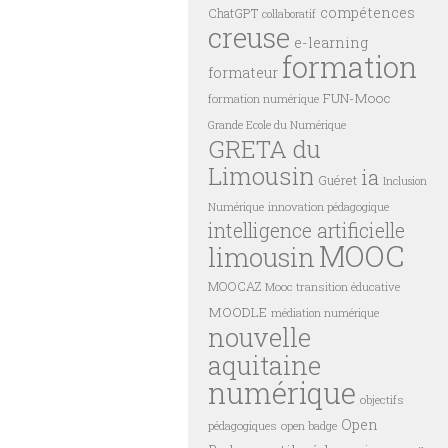
compétences
ChatGPT
collaboratif
creuse
e-learning
formation
formateur
FUN-Mooc
formation numérique
Grande Ecole du Numérique
GRETA du
Limousin
ia
Guéret
Inclusion
innovation pédagogique
Numérique
intelligence artificielle
MOOC
limousin
MOOCAZ
Mooc transition éducative
MOODLE
médiation numérique
nouvelle
aquitaine
numérique
objectifs
Open
pédagogiques
open badge