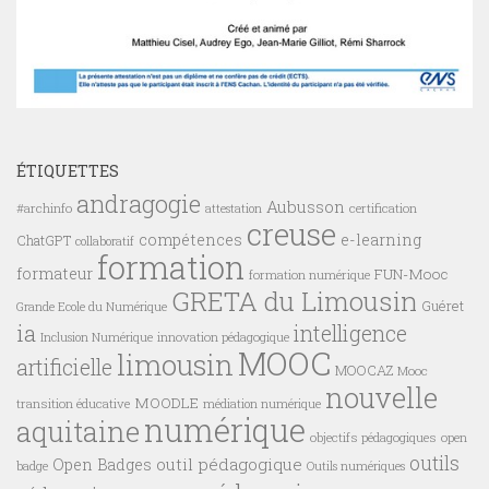
ÉTIQUETTES
andragogie
Aubusson
#archinfo
certification
attestation
creuse
compétences
e-learning
ChatGPT
collaboratif
formation
formateur
FUN-Mooc
formation numérique
GRETA du Limousin
Guéret
Grande Ecole du Numérique
ia
intelligence
innovation pédagogique
Inclusion Numérique
MOOC
limousin
artificielle
MOOCAZ
Mooc
nouvelle
MOODLE
transition éducative
médiation numérique
numérique
aquitaine
objectifs pédagogiques
open
outils
outil pédagogique
Open Badges
badge
Outils numériques