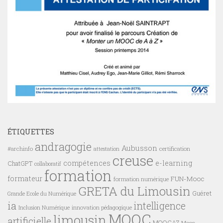
ÉTIQUETTES
andragogie
Aubusson
#archinfo
certification
attestation
creuse
compétences
e-learning
ChatGPT
collaboratif
formation
formateur
FUN-Mooc
formation numérique
GRETA du Limousin
Guéret
Grande Ecole du Numérique
ia
intelligence
innovation pédagogique
Inclusion Numérique
MOOC
limousin
artificielle
MOOCAZ
Mooc