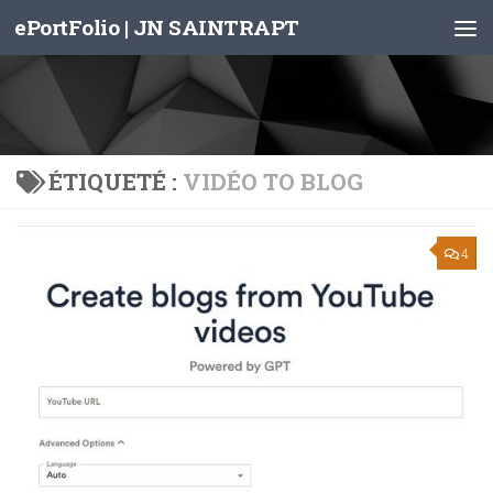
ePortFolio | JN SAINTRAPT
Skip to content
ÉTIQUETÉ :
VIDÉO TO BLOG
4