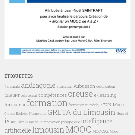
ÉTIQUETTES
andragogie
Aubusson
#archinfo
certification
attestation
creuse
compétences
e-learning
ChatGPT
collaboratif
formation
formateur
FUN-Mooc
formation numérique
GRETA du Limousin
Guéret
Grande Ecole du Numérique
ia
intelligence
innovation pédagogique
Inclusion Numérique
MOOC
limousin
artificielle
MOOCAZ
Mooc