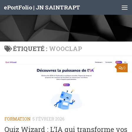
ePortFolio | JN SAINTRAPT
Skip to content
ÉTIQUETÉ :
WOOCLAP
0
FORMATION
5 FÉVRIER 2026
Quiz Wizard : L’IA qui transforme vos