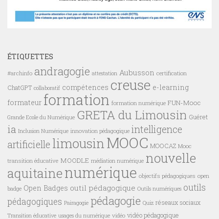
ÉTIQUETTES
andragogie
Aubusson
#archinfo
certification
attestation
creuse
compétences
e-learning
ChatGPT
collaboratif
formation
formateur
FUN-Mooc
formation numérique
GRETA du Limousin
Guéret
Grande Ecole du Numérique
ia
intelligence
innovation pédagogique
Inclusion Numérique
MOOC
limousin
artificielle
MOOCAZ
Mooc
nouvelle
MOODLE
transition éducative
médiation numérique
numérique
aquitaine
objectifs pédagogiques
open
outils
outil pédagogique
Open Badges
badge
Outils numériques
pédagogie
pédagogiques
réseaux sociaux
Pairagogie
Quiz
vidéo pédagogique
vidéo
Transition éducative
usages du numérique