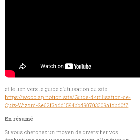
et le lien vers le guide d’utilisation du site :
https://wooclap.notion.site/Guide-d-utilisation-de-
Quiz-Wizard-2e62f3add1594bbd90703309a1abd0f7
En résumé
Si vous cherchez un moyen de diversifier vos