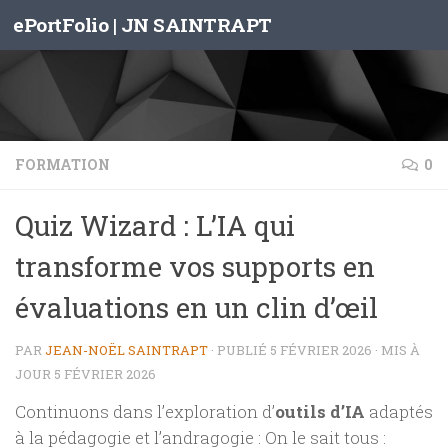
ePortFolio | JN SAINTRAPT
Skip to content
FORMATION
0
Quiz Wizard : L’IA qui
transforme vos supports en
évaluations en un clin d’œil
PAR
JEAN-NOËL SAINTRAPT
· PUBLIÉ
5 FÉVRIER 2026
· MIS À
JOUR
5 FÉVRIER 2026
Continuons dans l’exploration d’
outils d’IA
adaptés
à la pédagogie et l’andragogie : On le sait tous :