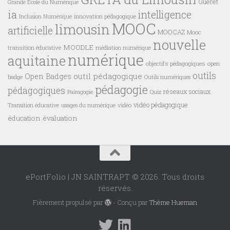
Guéret
Grande Ecole du Numérique
ia
intelligence
innovation pédagogique
Inclusion Numérique
MOOC
limousin
artificielle
MOOCAZ
Mooc
nouvelle
MOODLE
transition éducative
médiation numérique
numérique
aquitaine
objectifs pédagogiques
open
outils
outil pédagogique
Open Badges
badge
Outils numériques
pédagogie
pédagogiques
réseaux sociaux
Pairagogie
Quiz
vidéo pédagogique
vidéo
Transition éducative
usages du numérique
éducation
évaluation
ePortFolio | JN SAINTRAPT © 2026. Tous droits
réservés.
Fièrement propulsé par
- Conçu par
Thème Hueman