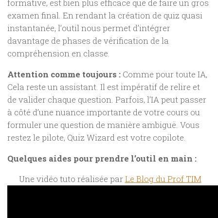
formative, est bien plus efficace que de faire un gros
examen final. En rendant la création de quiz quasi
instantanée, l’outil nous permet d’intégrer
davantage de phases de vérification de la
compréhension en classe.
Attention comme toujours :
Comme pour toute IA,
Cela reste un assistant. Il est impératif de relire et
de valider chaque question. Parfois, l’IA peut passer
à côté d’une nuance importante de votre cours ou
formuler une question de manière ambiguë. Vous
restez le pilote, Quiz Wizard est votre copilote.
Quelques aides pour prendre l’outil en main :
Une vidéo tuto réalisée par
Le Blog du Prof TIM