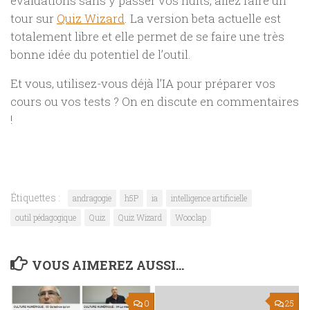
évaluations sans y passer vos nuits, allez faire un
tour sur
Quiz Wizard
. La version beta actuelle est
totalement libre et elle permet de se faire une très
bonne idée du potentiel de l’outil.
Et vous, utilisez-vous déjà l’IA pour préparer vos
cours ou vos tests ? On en discute en commentaires
!
Étiquettes :
andragogie
h5P
ia
intelligence artificielle
outil pédagogique
Quiz
Quiz Wizard
Wooclap
VOUS AIMEREZ AUSSI...
0
25