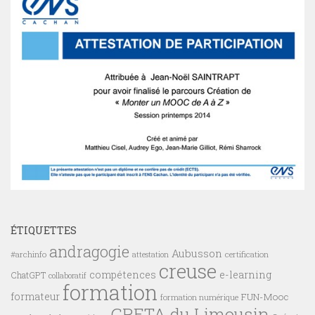
ÉTIQUETTES
andragogie
Aubusson
#archinfo
certification
attestation
creuse
compétences
e-learning
ChatGPT
collaboratif
formation
formateur
FUN-Mooc
formation numérique
GRETA du Limousin