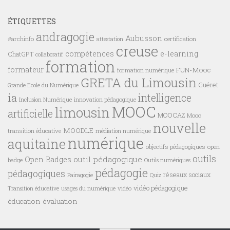
ÉTIQUETTES
andragogie
Aubusson
#archinfo
certification
attestation
creuse
compétences
e-learning
ChatGPT
collaboratif
formation
formateur
FUN-Mooc
formation numérique
GRETA du Limousin
Guéret
Grande Ecole du Numérique
ia
intelligence
innovation pédagogique
Inclusion Numérique
MOOC
limousin
artificielle
MOOCAZ
Mooc
nouvelle
MOODLE
transition éducative
médiation numérique
numérique
aquitaine
objectifs pédagogiques
open
outils
outil pédagogique
Open Badges
badge
Outils numériques
pédagogie
pédagogiques
réseaux sociaux
Pairagogie
Quiz
vidéo pédagogique
vidéo
Transition éducative
usages du numérique
éducation
évaluation