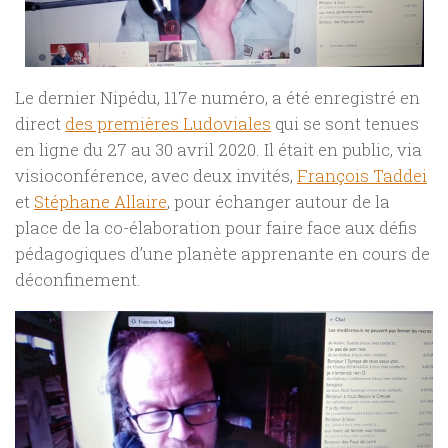
Le dernier Nipédu, 117e numéro, a été enregistré en
direct
des premières Ludoviales
qui se sont tenues
en ligne du 27 au 30 avril 2020. Il était en public, via
visioconférence, avec deux invités,
François Taddei
et
Stéphane Allaire
, pour échanger autour de la
place de la co-élaboration pour faire face aux défis
pédagogiques d’une planète apprenante en cours de
déconfinement.