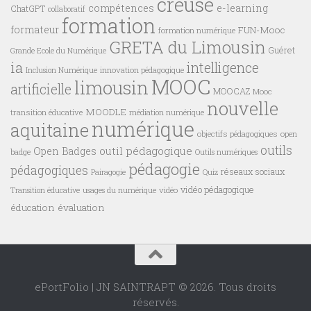
creuse
compétences
e-learning
ChatGPT
collaboratif
formation
formateur
FUN-Mooc
formation numérique
GRETA du Limousin
Guéret
Grande Ecole du Numérique
ia
intelligence
innovation pédagogique
Inclusion Numérique
MOOC
limousin
artificielle
MOOCAZ
Mooc
nouvelle
MOODLE
transition éducative
médiation numérique
numérique
aquitaine
objectifs pédagogiques
open
outils
outil pédagogique
Open Badges
badge
Outils numériques
pédagogie
pédagogiques
réseaux sociaux
Pairagogie
Quiz
vidéo pédagogique
vidéo
Transition éducative
usages du numérique
éducation
évaluation
ePortFolio | JN SAINTRAPT © 2026. Tous droits
réservés.