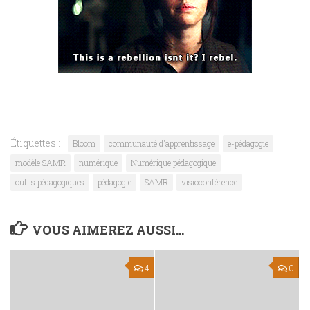
Étiquettes :
Bloom
communauté d'apprentissage
e-pédagogie
modèle SAMR
numérique
Numérique pédagogique
outils pédagogiques
pédagogie
SAMR
visioconférence
VOUS AIMEREZ AUSSI...
4
0