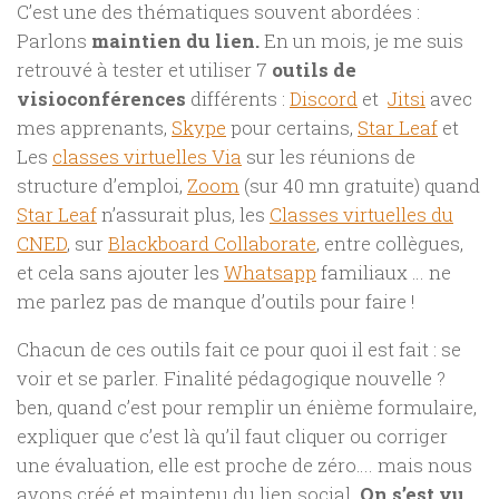
C’est une des thématiques souvent abordées :
Parlons
maintien du lien.
En un mois, je me suis
retrouvé à tester et utiliser 7
outils de
visioconférences
différents :
Discord
et
Jitsi
avec
mes apprenants,
Skype
pour certains,
Star Leaf
et
Les
classes virtuelles Via
sur les réunions de
structure d’emploi,
Zoom
(sur 40 mn gratuite) quand
Star Leaf
n’assurait plus, les
Classes virtuelles du
CNED
, sur
Blackboard Collaborate
, entre collègues,
et cela sans ajouter les
Whatsapp
familiaux … ne
me parlez pas de manque d’outils pour faire !
Chacun de ces outils fait ce pour quoi il est fait : se
voir et se parler. Finalité pédagogique nouvelle ?
ben, quand c’est pour remplir un énième formulaire,
expliquer que c’est là qu’il faut cliquer ou corriger
une évaluation, elle est proche de zéro…. mais nous
avons créé et maintenu du lien social.
On s’est vu
.