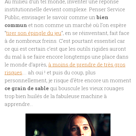
Au milieu d’un tel monde, inventer une réponse
institutionnelle devient complexe. Penser Service
Public, envisager le savoir comme un
bien
commun
et non comme un marché où l’on espère
“
tirer son épingle du jeu
“, en se réinventant, fait face
à de nombreux freins. C’est pourtant essentiel car
ce qui est certain c’est que les outils rigides auront
du mal à se faire encore longtemps une place dans
le monde d’après,
à moins de prendre de très gros
risques
…. ah oui ! et puis du coup, plus
personnellement, je risque d’être encore un moment
ce grain de sable
qui bouscule les vieux rouages
trop bien huilés de la fabuleuse machine à
apprendre…