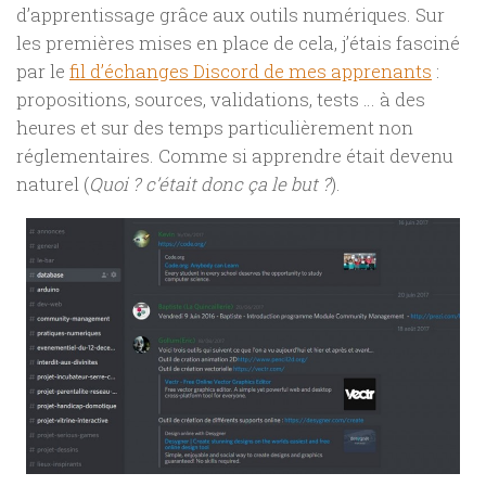
d’apprentissage grâce aux outils numériques. Sur
les premières mises en place de cela, j’étais fasciné
par le
fil d’échanges Discord de mes apprenants
:
propositions, sources, validations, tests … à des
heures et sur des temps particulièrement non
réglementaires. Comme si apprendre était devenu
naturel (
Quoi ? c’était donc ça le but ?
).