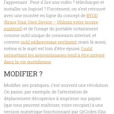
l’apprenant : Peut-il lire une vidéo ? télécharger et
installer un logiciel ? Forcément, on s’est retrouvé
avec une montée en ligne du concept de
BYOD
(Bring Your Own Device – Utilisez votre propre
matériel)
et de l’usage du portable notamment
comme outil unique de connexion internet, et
comme
outil pédagogique pertinent,
mais là aussi,
même si le sujet est loin d’être épuisé,
l’outil
permettant les apprentissages tend à être intégré
dans la vie quotidienne
.
MODIFIER ?
Modifier ses pratiques, c’est souvent une révolution.
On passe, par exemple, de l’attestation de
déplacement dérogatoire à imprimer sur papier
(que tous peuvent maîtriser, voire recopier) à une
version numérique fonctionnant par QrCodes (Qui