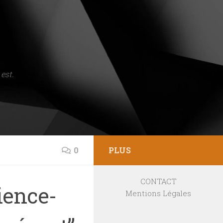
est.
0
PLUS
CONTACT
ience-
Mentions Légales