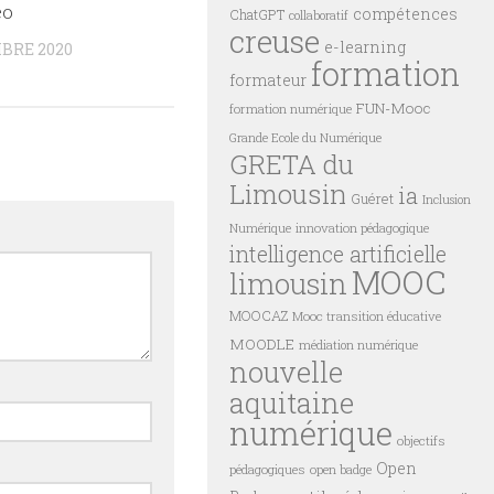
éo
compétences
ChatGPT
collaboratif
creuse
e-learning
BRE 2020
formation
formateur
FUN-Mooc
formation numérique
Grande Ecole du Numérique
GRETA du
Limousin
ia
Guéret
Inclusion
innovation pédagogique
Numérique
intelligence artificielle
MOOC
limousin
MOOCAZ
Mooc transition éducative
MOODLE
médiation numérique
nouvelle
aquitaine
numérique
objectifs
Open
pédagogiques
open badge