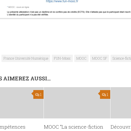
France Université Numérique
FUN-Mooc
MOOC
MOOC SF
Science-fict
 AIMEREZ AUSSI...
1
1
mpétences
MOOC “La science-fiction
Découvri