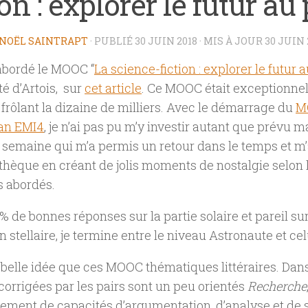
ion : explorer le futur au
NOËL SAINTRAPT
· PUBLIÉ
30 JUIN 2018
· MIS À JOUR
30 JUIN 
 abordé le MOOC “
La science-fiction : explorer le futur 
té d’Artois, sur
cet article
. Ce MOOC était exceptionne
s frôlant la dizaine de milliers. Avec le démarrage du
M
an EMI4
, je n’ai pas pu m’y investir autant que prévu mai
 semaine qui m’a permis un retour dans le temps et m
thèque en créant de jolis moments de nostalgie selon l
s abordés.
% de bonnes réponses sur la partie solaire et pareil sur
en stellaire, je termine entre le niveau Astronaute et ce
 belle idée que ces MOOC thématiques littéraires. Dans
 corrigées par les pairs sont un peu orientés
Recherche
ment de capacités d’argumentation, d’analyse et de s