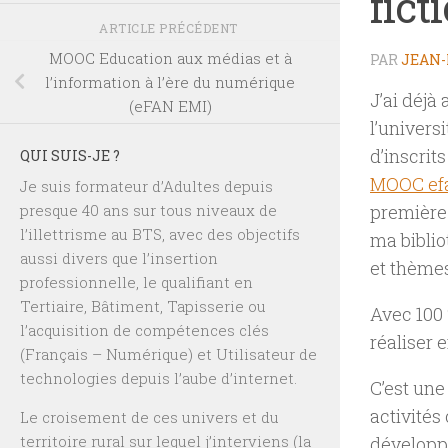
fict
ARTICLE PRÉCÉDENT
MOOC Education aux médias et à
PAR
JEAN-
l’information à l’ère du numérique
J’ai déjà
(eFAN EMI)
l’universi
d’inscrit
QUI SUIS-JE ?
MOOC ef
Je suis formateur d’Adultes depuis
presque 40 ans sur tous niveaux de
première
l’illettrisme au BTS, avec des objectifs
ma biblio
aussi divers que l’insertion
et thème
professionnelle, le qualifiant en
Tertiaire, Bâtiment, Tapisserie ou
Avec 100 
l’acquisition de compétences clés
réaliser 
(Français – Numérique) et Utilisateur de
technologies depuis l’aube d’internet.
C’est une
activités
Le croisement de ces univers et du
territoire rural sur lequel j’interviens (la
développe