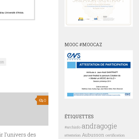
MOOC #MOOCAZ
ion
0
ÉTIQUETTES
andragogie
#archinfo
r l’univers des
Aubusson
certification
attestation