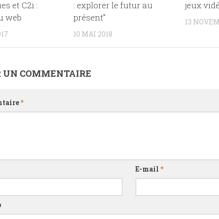
s et C2i :
: explorer le futur au
jeux vid
u web
présent”
13 NOVEM
017
10 MAI 2018
R UN COMMENTAIRE
taire
*
E-mail
*
b