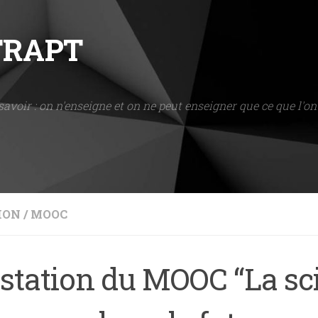
NTRAPT
savoir : on n'enseigne et on ne peut enseigner que ce que l'on 
ION
/
MOOC
estation du MOOC “La sc