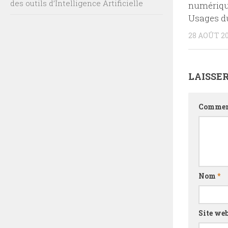
des outils d’Intelligence Artificielle
numérique
Usages d
28 AOÛT 2
LAISSE
Commen
Nom
*
Site we