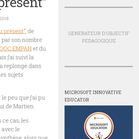
 présent”
2018
au présent”
, de
GENERATEUR D'OBJECTIF
l par son nombre
PEDAGOGIQUE
OOC EMPAN
et du
s j’ai suivi la
’a replongé dans
es sujets
MICROSOFT INNOVATIVE
 le peu que j’ai pu
EDUCATOR
lui de Martien.
 ce cas, les
, avec le
ynthèse, alors que