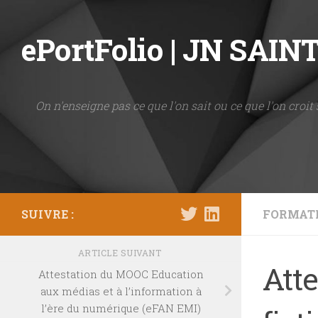
Skip to content
ePortFolio | JN SAI
On n'enseigne pas ce que l'on sait ou ce que l'on croit 
SUIVRE :
FORMAT
ARTICLE SUIVANT
Att
Attestation du MOOC Education
aux médias et à l’information à
l’ère du numérique (eFAN EMI)