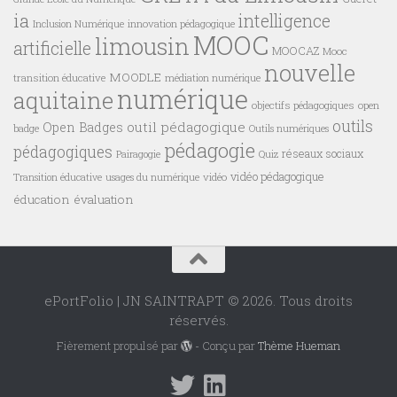
ia
intelligence
innovation pédagogique
Inclusion Numérique
MOOC
limousin
artificielle
MOOCAZ
Mooc
nouvelle
MOODLE
transition éducative
médiation numérique
numérique
aquitaine
objectifs pédagogiques
open
outils
outil pédagogique
Open Badges
badge
Outils numériques
pédagogie
pédagogiques
réseaux sociaux
Pairagogie
Quiz
vidéo pédagogique
vidéo
Transition éducative
usages du numérique
éducation
évaluation
ePortFolio | JN SAINTRAPT © 2026. Tous droits
réservés.
Fièrement propulsé par
- Conçu par
Thème Hueman