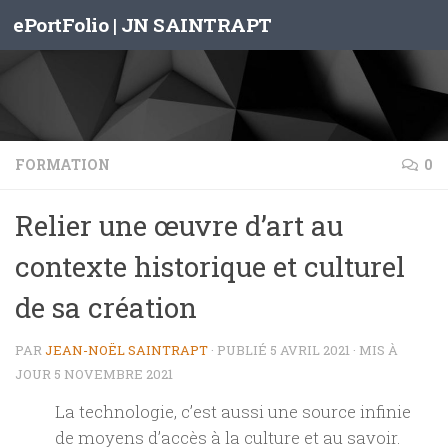
ePortFolio | JN SAINTRAPT
Skip to content
FORMATION
0
Relier une œuvre d’art au
contexte historique et culturel
de sa création
PAR
JEAN-NOËL SAINTRAPT
· PUBLIÉ
5 AVRIL 2021
· MIS À
JOUR
5 NOVEMBRE 2021
La technologie, c’est aussi une source infinie
de moyens d’accès à la culture et au savoir.