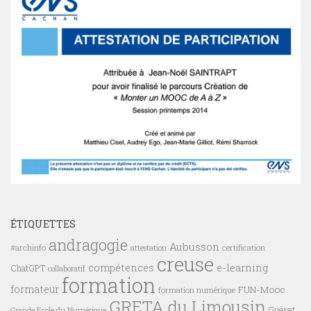
ÉTIQUETTES
andragogie
Aubusson
#archinfo
certification
attestation
creuse
compétences
e-learning
ChatGPT
collaboratif
formation
formateur
FUN-Mooc
formation numérique
GRETA du Limousin
Guéret
Grande Ecole du Numérique