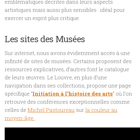
emblématiques décrites dans leurs aspects
artistiques mais aussi plus sensibles : idéal pour
exercer un esprit plus critique.
Les sites des Musées
Sur internet, nous avons évidemment accès à une
infinité de sites de musées. Certains proposent des
ressources explicatives, d’autres font le catalogue
de leurs œuvres. Le Louvre, en plus d’une
navigation dans ses collections, propose une page
spécifique “
Initiation à l’histoire des arts
” où l’on
retrouve des conférences exceptionnelles comme
celles de
Michel Pastoureau
sur
la couleur au
moyen-âge.