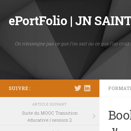
Skip to content
ePortFolio | JN SAI
On n'enseigne pas ce que l'on sait ou ce que l'on croit 
SUIVRE :
FORMAT
ARTICLE SUIVANT
Boo
Suite du MOOC Transition
éducative | session 2