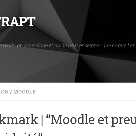
NTRAPT
savoir : on n'enseigne et on ne peut enseigner que ce que l'on 
ION
/
MOODLE
kmark | “Moodle et pre