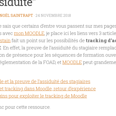
siduité”
NOËL SAINTRAPT
·
24 NOVEMBRE 2018
 sais que certains d’entre vous passent sur mes page
s avec
mon MOODLE
, je place ici les liens vers 3 artic
stain
fait un point sur les possibilités de
tracking d’a
E
. En effet, la preuve de l’assiduité du stagiaire rempla
tion de présence pour les séquences de formation ouver
réglementation de la FOAD, et
MOODLE
peut grandement
e et la preuve de l’assiduité des stagiaires
 et tracking dans Moodle, retour d’expérience
gins pour exploiter le tracking de Moodle
c pour cette ressource.