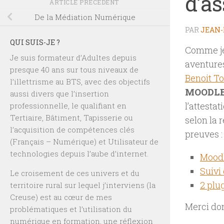
d’as
ARTICLE PRÉCÉDENT
De la Médiation Numérique
PAR
JEAN-
QUI SUIS-JE ?
Comme je
Je suis formateur d’Adultes depuis
aventure
presque 40 ans sur tous niveaux de
Benoit To
l’illettrisme au BTS, avec des objectifs
MOODL
aussi divers que l’insertion
l’attesta
professionnelle, le qualifiant en
Tertiaire, Bâtiment, Tapisserie ou
selon la 
l’acquisition de compétences clés
preuves :
(Français – Numérique) et Utilisateur de
technologies depuis l’aube d’internet.
Moodl
Suivi
Le croisement de ces univers et du
2 plu
territoire rural sur lequel j’interviens (la
Creuse) est au cœur de mes
Merci don
problématiques et l’utilisation du
numérique en formation, une réflexion