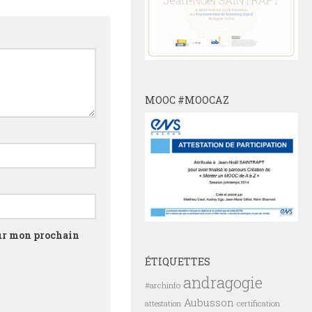
MOOC #MOOCAZ
our mon prochain
ÉTIQUETTES
andragogie
#archinfo
Aubusson
certification
attestation