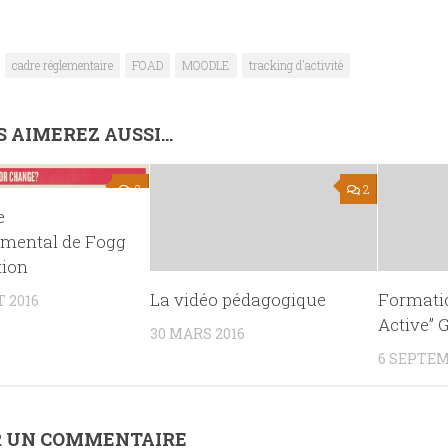
cadre réglementaire
FOAD
MOODLE
tracking d'activité
 AIMEREZ AUSSI...
2
2
e
mental de Fogg
tion
La vidéo pédagogique
Formatio
 2016
Active” 
30 MARS 2016
6 SEPTEM
R UN COMMENTAIRE