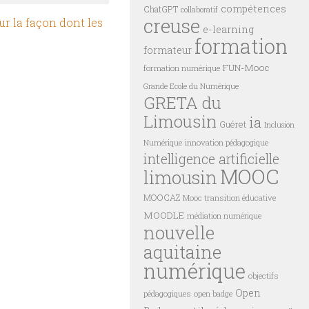
compétences
ChatGPT
collaboratif
creuse
ur la façon dont les
e-learning
formation
formateur
FUN-Mooc
formation numérique
Grande Ecole du Numérique
GRETA du
Limousin
ia
Guéret
Inclusion
innovation pédagogique
Numérique
intelligence artificielle
MOOC
limousin
MOOCAZ
Mooc transition éducative
MOODLE
médiation numérique
nouvelle
aquitaine
numérique
objectifs
Open
pédagogiques
open badge