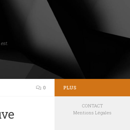
est.
0
PLUS
CONTACT
uve
Mentions Légales