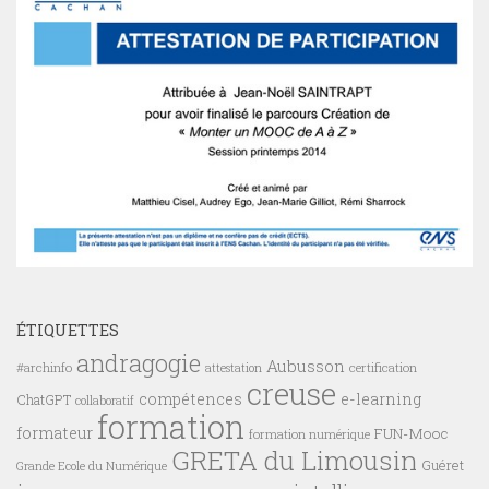
ÉTIQUETTES
andragogie
Aubusson
#archinfo
certification
attestation
creuse
compétences
e-learning
ChatGPT
collaboratif
formation
formateur
FUN-Mooc
formation numérique
GRETA du Limousin
Guéret
Grande Ecole du Numérique