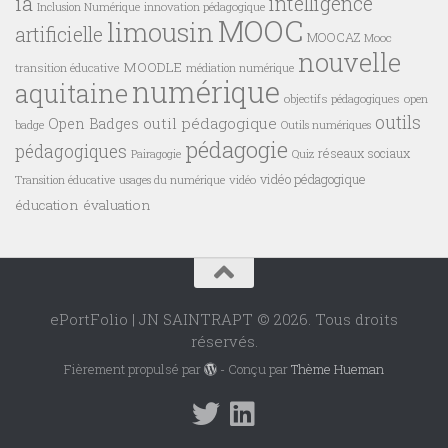
ia
intelligence
innovation pédagogique
Inclusion Numérique
MOOC
limousin
artificielle
MOOCAZ
Mooc
nouvelle
MOODLE
transition éducative
médiation numérique
numérique
aquitaine
objectifs pédagogiques
open
outils
outil pédagogique
Open Badges
badge
Outils numériques
pédagogie
pédagogiques
réseaux sociaux
Pairagogie
Quiz
vidéo pédagogique
vidéo
Transition éducative
usages du numérique
éducation
évaluation
ePortFolio | JN SAINTRAPT © 2026. Tous droits
réservés.
Fièrement propulsé par
- Conçu par
Thème Hueman