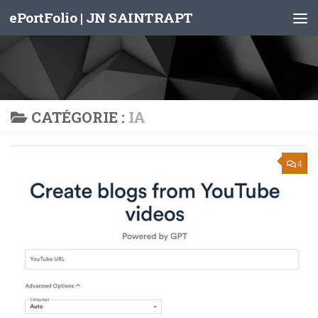
ePortFolio | JN SAINTRAPT
Skip to content
CATÉGORIE :
IA
4