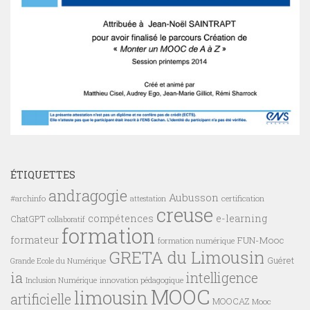
ÉTIQUETTES
andragogie
Aubusson
#archinfo
certification
attestation
creuse
compétences
e-learning
ChatGPT
collaboratif
formation
formateur
FUN-Mooc
formation numérique
GRETA du Limousin
Guéret
Grande Ecole du Numérique
ia
intelligence
innovation pédagogique
Inclusion Numérique
MOOC
limousin
artificielle
MOOCAZ
Mooc