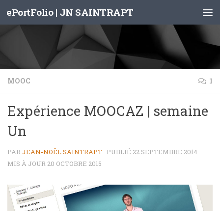
ePortFolio | JN SAINTRAPT
Skip to content
MOOC
1
Expérience MOOCAZ | semaine
Un
PAR
JEAN-NOËL SAINTRAPT
· PUBLIÉ
22 SEPTEMBRE 2014
·
MIS À JOUR
20 OCTOBRE 2015