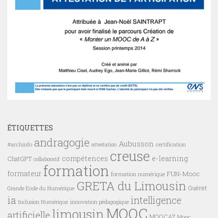
ÉTIQUETTES
andragogie
Aubusson
#archinfo
certification
attestation
creuse
compétences
e-learning
ChatGPT
collaboratif
formation
formateur
FUN-Mooc
formation numérique
GRETA du Limousin
Guéret
Grande Ecole du Numérique
ia
intelligence
innovation pédagogique
Inclusion Numérique
MOOC
limousin
artificielle
MOOCAZ
Mooc