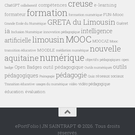
creuse
compétences
e-learning
ChatGPT
collaboratif
formation
formateur
FUN-Mooc
formation numérique
GRETA du Limousin
Guéret
Grande Ecole du Numérique
ia
intelligence
innovation pédagogique
Inclusion Numérique
MOOC
limousin
artificielle
MOOCAZ
Mooc
nouvelle
MOODLE
transition éducative
médiation numérique
numérique
aquitaine
objectifs pédagogiques
open
outils
outil pédagogique
Open Badges
badge
Outils numériques
pédagogie
pédagogiques
réseaux sociaux
Pairagogie
Quiz
vidéo pédagogique
vidéo
Transition éducative
usages du numérique
éducation
évaluation
ePortFolio | JN SAINTRAPT © 2026. Tous droits
réservés.