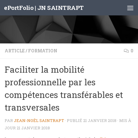
ePortFolio | JN SAINTRAPT
Skip to content
ARTICLE
/
FORMATION
0
Faciliter la mobilité
professionnelle par les
compétences transférables et
transversales
PAR
JEAN-NOËL SAINTRAPT
· PUBLIÉ
21 JANVIER 2018
· MIS À
JOUR
21 JANVIER 2018