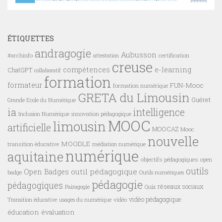
ÉTIQUETTES
andragogie
Aubusson
#archinfo
certification
attestation
creuse
compétences
e-learning
ChatGPT
collaboratif
formation
formateur
FUN-Mooc
formation numérique
GRETA du Limousin
Guéret
Grande Ecole du Numérique
ia
intelligence
innovation pédagogique
Inclusion Numérique
MOOC
limousin
artificielle
MOOCAZ
Mooc
nouvelle
MOODLE
transition éducative
médiation numérique
numérique
aquitaine
objectifs pédagogiques
open
outils
outil pédagogique
Open Badges
badge
Outils numériques
pédagogie
pédagogiques
réseaux sociaux
Pairagogie
Quiz
vidéo pédagogique
vidéo
Transition éducative
usages du numérique
éducation
évaluation