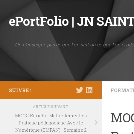
Skip to content
ePortFolio | JN SAI
On n'enseigne pas ce que l'on sait ou ce que l'on croit 
SUIVRE :
FORMAT
ARTICLE SUIVANT
MOO
MOOC Enrichir Mutuellement sa
Pratique pédagogique Avec le
Numérique (EMPAN) | Semaine 2