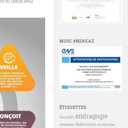
és et dans leur
MOOC #MOOCAZ
ÉTIQUETTES
andragogie
#archinfo
Aubusson
certification
attestation