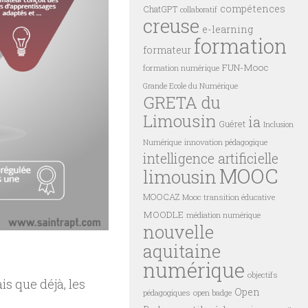
compétences
ChatGPT
collaboratif
creuse
e-learning
formation
formateur
FUN-Mooc
formation numérique
Grande Ecole du Numérique
GRETA du
Limousin
ia
Guéret
Inclusion
innovation pédagogique
Numérique
intelligence artificielle
MOOC
limousin
MOOCAZ
Mooc transition éducative
MOODLE
médiation numérique
nouvelle
aquitaine
numérique
objectifs
s que déjà, les
Open
pédagogiques
open badge