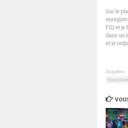
Sur le pl
enregistr
F11) et j
dans un 
et le red
Étiquettes :
France Unive
VOUS