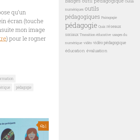
outil pédagogique
Badges
Outils
outils
numériques
opose qu’un
pédagogiques
Pairagogie
ein écran (touche
pédagogie
réseaux
Quiz
 ensuite mon image
sociaux
Transition éducative
usages du
tre
) pour le rogner
vidéo pédagogique
vidéo
numérique
éducation
évaluation
ormation
érique
pédagogie
1