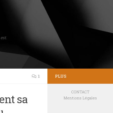
est.
1
PLUS
CONTACT
ent sa
Mentions Légales