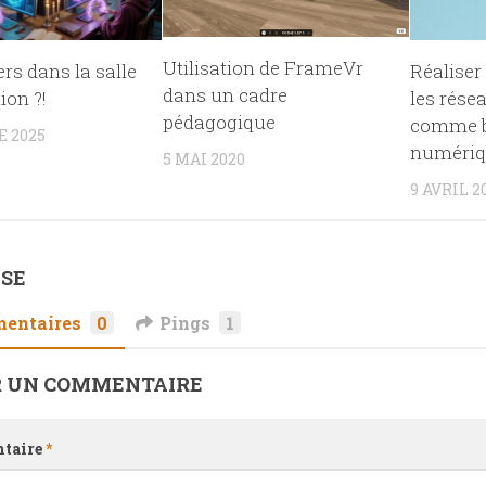
Utilisation de FrameVr
ers dans la salle
Réaliser
dans un cadre
ion ?!
les rése
pédagogique
comme b
E 2025
numériq
5 MAI 2020
9 AVRIL 2
NSE
entaires
0
Pings
1
R UN COMMENTAIRE
taire
*