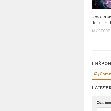
Des sorci
de format
13 OCTOBR
1 RÉPO
Comm
LAISSE
Commen