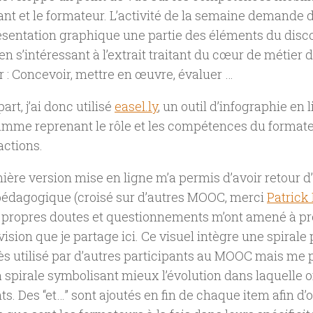
ant et le formateur. L’activité de la semaine demande d
sentation graphique une partie des éléments du disco
en s’intéressant à l’extrait traitant du cœur de métier 
 : Concevoir, mettre en œuvre, évaluer …
art, j’ai donc utilisé
easel.ly
, un outil d’infographie en 
amme reprenant le rôle et les compétences du format
actions.
ère version mise en ligne m’a permis d’avoir retour
 pédagogique (croisé sur d’autres MOOC, merci
Patrick
 propres doutes et questionnements m’ont amené à p
ision que je partage ici. Ce visuel intègre une spirale 
rès utilisé par d’autres participants au MOOC mais me 
la spirale symbolisant mieux l’évolution dans laquelle o
s. Des “et…” sont ajoutés en fin de chaque item afin d’