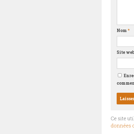
Nom
*
Site we
Enre
comment
Ce site ut
données d