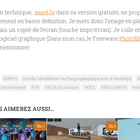
an technique,
easel.ly
, dans sa version gratuite, ne pr
ement en basse définition. Je mets donc l’image en pl
e fais un copié de l’écran (touche impr/écran). Je colle
logiciel graphique (Dans mon cas, le Freeware
Photofil
imensionner.
EMPAN
Enrichir Mutuellement sa Pratique pédagogique Avec le Numérique
f
rsité Numérique
FUN
GRETA du Limousin
MOOC
MOOC EMPAN
num
 AIMEREZ AUSSI...
0
8