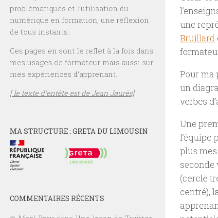
problématiques et l’utilisation du
l’enseign
numérique en formation, une réflexion
une repré
de tous instants.
Bruillard
Ces pages en sont le reflet à la fois dans
formateur
mes usages de formateur mais aussi sur
Pour ma p
mes expériences d’apprenant.
un diagr
[ le texte d’entête est de Jean Jaurès]
verbes d’
Une premi
MA STRUCTURE : GRETA DU LIMOUSIN
l’équipe
plus mes
seconde v
(cercle t
centré), 
COMMENTAIRES RÉCENTS
apprenant
Maël Raty
dans
Une leçon de Twitter