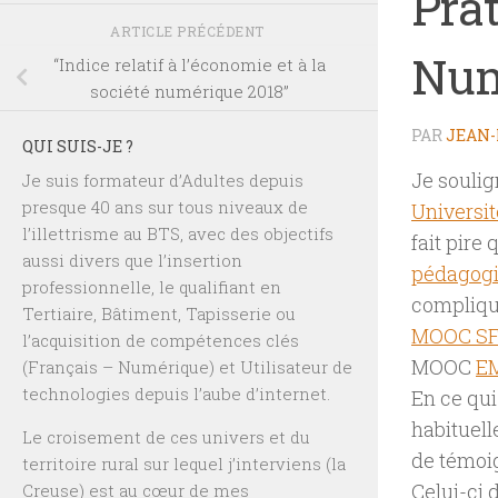
Pra
ARTICLE PRÉCÉDENT
Num
“Indice relatif à l’économie et à la
société numérique 2018”
PAR
JEAN-
QUI SUIS-JE ?
Je soulig
Je suis formateur d’Adultes depuis
presque 40 ans sur tous niveaux de
Universi
l’illettrisme au BTS, avec des objectifs
fait pire
aussi divers que l’insertion
pédagogi
professionnelle, le qualifiant en
compliqué
Tertiaire, Bâtiment, Tapisserie ou
MOOC S
l’acquisition de compétences clés
MOOC
E
(Français – Numérique) et Utilisateur de
technologies depuis l’aube d’internet.
En ce qui
habituell
Le croisement de ces univers et du
de témoi
territoire rural sur lequel j’interviens (la
Celui-ci 
Creuse) est au cœur de mes