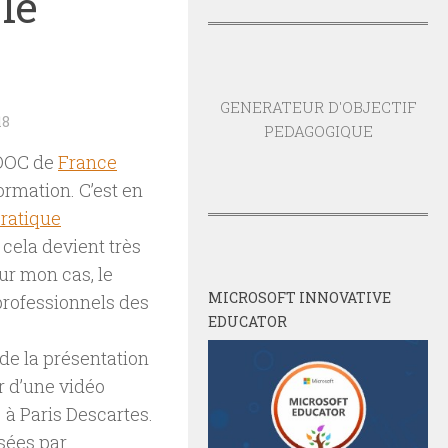
le
GENERATEUR D'OBJECTIF
18
PEDAGOGIQUE
MOOC de
France
ormation. C’est en
Pratique
cela devient très
ur mon cas, le
MICROSOFT INNOVATIVE
 professionnels des
EDUCATOR
de la présentation
r d’une vidéo
 à Paris Descartes.
sées par