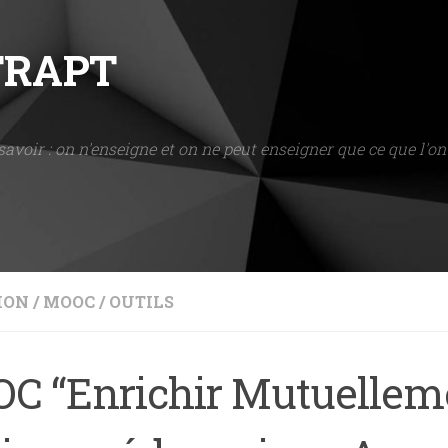
NTRAPT
savoir : on n'enseigne et on ne peut enseigner que ce que l'on 
ION
/
MOOC
/
OUTILS
C “Enrichir Mutuellem