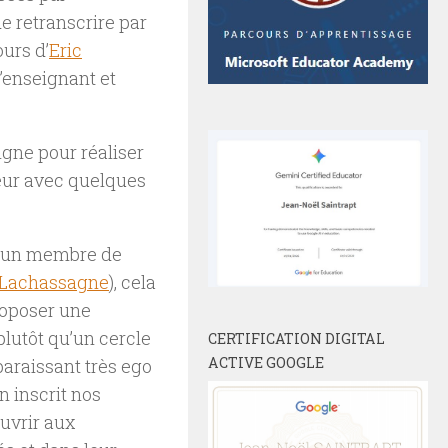
e retranscrire par
urs d’
Eric
d’enseignant et
ligne pour réaliser
eur avec quelques
 d’un membre de
 Lachassagne
), cela
roposer une
plutôt qu’un cercle
CERTIFICATION DIGITAL
ACTIVE GOOGLE
paraissant très ego
n inscrit nos
ouvrir aux