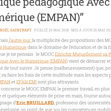
tique pédagogique Avec 
érique (EMPAN)”
NOËL SAINTRAPT
· PUBLIÉ
26 MAI 2018
· MIS À JOUR
26 MAI 20
nais
l’autre jour
la multiplicité des propositions des 
té Numérique
dans le domaine de l’éducation et de la f
 que je ne pensais : le MOOC
Enrichir Mutuellement sa 
que Avec le Numérique (EMPAN)
vient de démarrer et 
 de tout suivre. Je pense (malheureusement) que, po
F
va faire les frais de cette multitude mais les aspects
MPAN
et
EFAN EMI
sont plus attrayants.
 concerne le MOOC EMPAN, le premier travail, en plus 
e et quelques éléments de prise en main, tourne autou
gnage d’
Eric BRUILLARD
, professeur des universités
développe un point de vue sur les compétences mobili