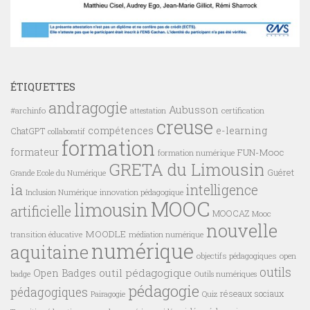
ÉTIQUETTES
andragogie
Aubusson
#archinfo
certification
attestation
creuse
compétences
e-learning
ChatGPT
collaboratif
formation
formateur
FUN-Mooc
formation numérique
GRETA du Limousin
Guéret
Grande Ecole du Numérique
ia
intelligence
innovation pédagogique
Inclusion Numérique
MOOC
limousin
artificielle
MOOCAZ
Mooc
nouvelle
MOODLE
transition éducative
médiation numérique
numérique
aquitaine
objectifs pédagogiques
open
outils
outil pédagogique
Open Badges
badge
Outils numériques
pédagogie
pédagogiques
réseaux sociaux
Pairagogie
Quiz