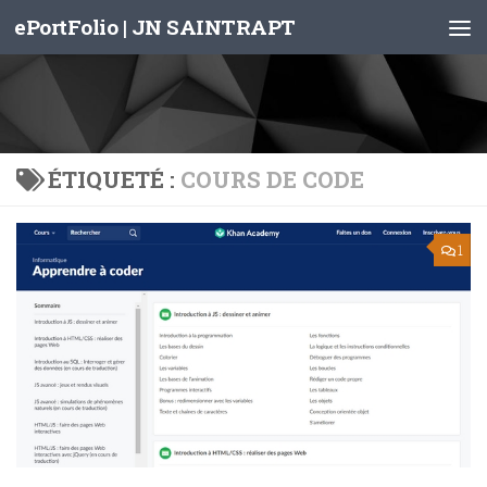
ePortFolio | JN SAINTRAPT
Skip to content
ÉTIQUETÉ :
COURS DE CODE
1