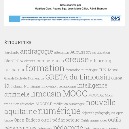
ÉTIQUETTES
andragogie
Aubusson
#archinfo
certification
attestation
creuse
compétences
e-learning
ChatGPT
collaboratif
formation
formateur
FUN-Mooc
formation numérique
GRETA du Limousin
Guéret
Grande Ecole du Numérique
ia
intelligence
innovation pédagogique
Inclusion Numérique
MOOC
limousin
artificielle
MOOCAZ
Mooc
nouvelle
MOODLE
transition éducative
médiation numérique
numérique
aquitaine
objectifs pédagogiques
open
outils
outil pédagogique
Open Badges
badge
Outils numériques
pédagogie
pédagogiques
réseaux sociaux
Pairagogie
Quiz