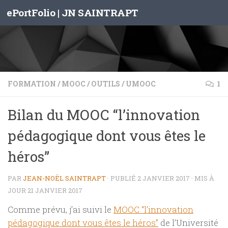
ePortFolio | JN SAINTRAPT
Skip to content
FORMATION
/
MOOC
/
OUTILS
/
UMOOC
1
Bilan du MOOC “l’innovation
pédagogique dont vous êtes le
héros”
PAR
JEAN-NOËL SAINTRAPT
· PUBLIÉ
2 JANVIER 2017
· MIS À
JOUR
21 JANVIER 2017
Comme prévu, j’ai suivi le
MOOC “l’innovation
pédagogique dont vous êtes le héros”
de l’Université