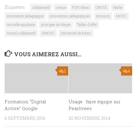
Étiquettes :
collaboratif
creuse
FUN-Mooc
GRETA
Hattie
innovation pédagogique
innovations pédagogiques
limousin
MOOC
nouvelle aquitaine
principes de Mayer
Tailles d'effet
travail collaboratif
UMOOC
Université de Mons
VOUS AIMEREZ AUSSI...
2
4
Formation “Digital
Usage : faire équipe sur
Active” Google
Pearltrees
6 SEPTEMBRE 2016
20 NOVEMBRE 2014