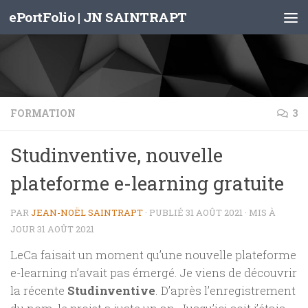
ePortFolio | JN SAINTRAPT
Skip to content
FORMATION
3
Studinventive, nouvelle
plateforme e-learning gratuite
PAR
JEAN-NOËL SAINTRAPT
· PUBLIÉ
31 AOÛT 2021
· MIS À
JOUR
31 AOÛT 2021
LeCa faisait un moment qu’une nouvelle plateforme
e-learning n’avait pas émergé. Je viens de découvrir
la récente
Studinventive
. D’après l’enregistrement