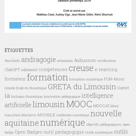
ÉTIQUETTES
andragogie
Aubusson
#archinfo
certification
attestation
creuse
compétences
e-learning
ChatGPT
collaboratif
formation
formateur
FUN-Mooc
formation numérique
GRETA du Limousin
Guéret
Grande Ecole du Numérique
ia
intelligence
innovation pédagogique
Inclusion Numérique
MOOC
limousin
artificielle
MOOCAZ
Mooc
nouvelle
MOODLE
transition éducative
médiation numérique
numérique
aquitaine
objectifs pédagogiques
open
outils
outil pédagogique
Open Badges
badge
Outils numériques