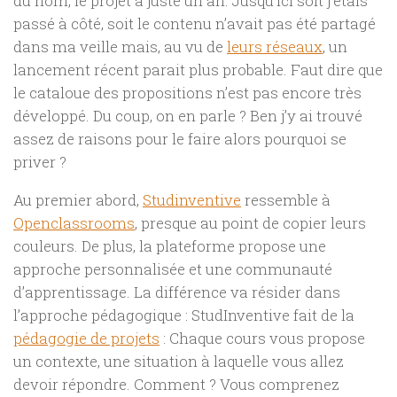
du nom, le projet a juste un an. Jusqu’ici soit j’étais
passé à côté, soit le contenu n’avait pas été partagé
dans ma veille mais, au vu de
leurs réseaux
, un
lancement récent parait plus probable. Faut dire que
le cataloue des propositions n’est pas encore très
développé. Du coup, on en parle ? Ben j’y ai trouvé
assez de raisons pour le faire alors pourquoi se
priver ?
Au premier abord,
Studinventive
ressemble à
Openclassrooms
, presque au point de copier leurs
couleurs. De plus, la plateforme propose
une
approche personnalisée et une communauté
d’apprentissage. La différence va résider dans
l’approche pédagogique : StudInventive fait de la
pédagogie de projets
: Chaque cours vous propose
un contexte, une situation à laquelle vous allez
devoir répondre. Comment ? Vous comprenez