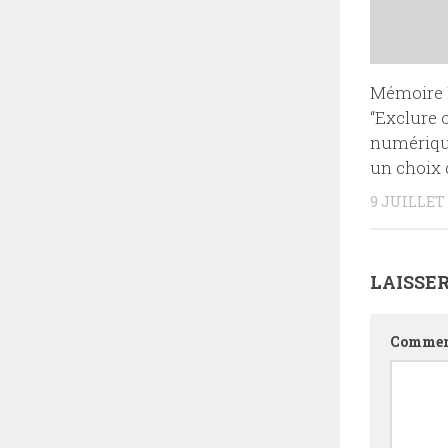
Mémoire 
“Exclure o
numérique
un choix 
9 JUILLET 
LAISSE
Commen