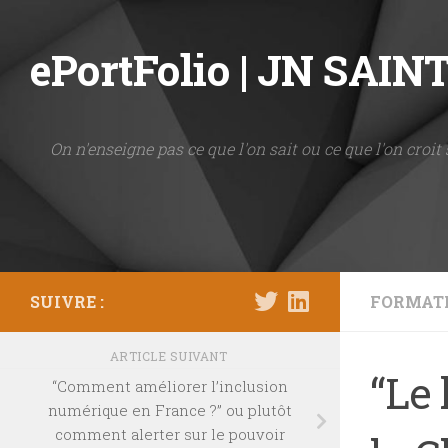
Skip to content
ePortFolio | JN SAI
On n'enseigne pas ce que l'on sait ou ce que l'on croit 
SUIVRE :
FORMAT
ARTICLE SUIVANT
“Le 
“Comment améliorer l’inclusion
numérique en France ?” ou plutôt
comment alerter sur le pouvoir