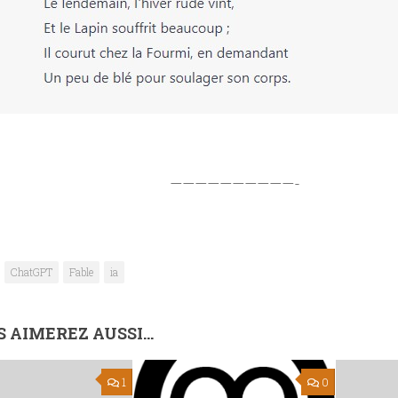
——————————-
ChatGPT
Fable
ia
 AIMEREZ AUSSI...
1
0