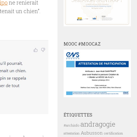
ipo
ne renierait
tenait un chien”.
MOOC #MOOCAZ
ÉTIQUETTES
andragogie
#archinfo
Aubusson
certification
attestation