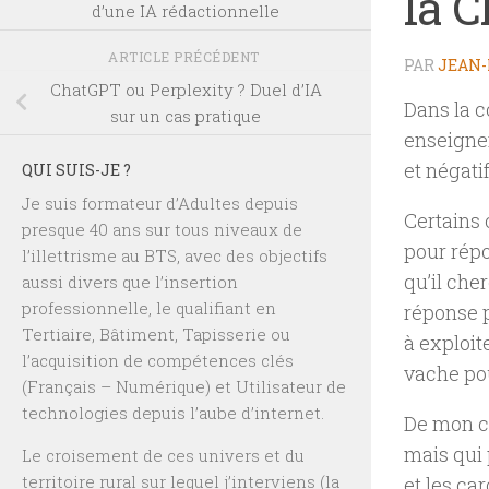
la 
d’une IA rédactionnelle
ARTICLE PRÉCÉDENT
PAR
JEAN-
ChatGPT ou Perplexity ? Duel d’IA
Dans la c
sur un cas pratique
enseignem
et négatif
QUI SUIS-JE ?
Je suis formateur d’Adultes depuis
Certains
presque 40 ans sur tous niveaux de
pour répo
l’illettrisme au BTS, avec des objectifs
qu’il che
aussi divers que l’insertion
professionnelle, le qualifiant en
réponse p
Tertiaire, Bâtiment, Tapisserie ou
à exploit
l’acquisition de compétences clés
vache po
(Français – Numérique) et Utilisateur de
technologies depuis l’aube d’internet.
De mon cô
mais qui 
Le croisement de ces univers et du
territoire rural sur lequel j’interviens (la
et les ca