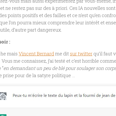
ez-vous mais aussi expérimentez par vous-même, im
et ne restez pas sur des à priori. Ces IA nouvelles son
 des points positifs et des failles et ce n’est qu’en conf
é que l’on pourra mieux comprendre leur intérêt et ens
 utile, d’autre part dangereux.
oir :
che mais
Vincent Bernard
me dit
sur twitter
qu’il faut 
. Vous me connaissez, j’ai testé et c’est horrible com
 “
en demandant un peu de blé pour soulager son corp
te prise pour de la satyre politique …