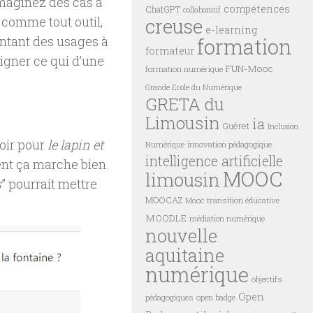
aginez des cas à
compétences
ChatGPT
collaboratif
creuse
t comme tout outil,
e-learning
formation
rontant des usages à
formateur
eigner ce qui d’une
FUN-Mooc
formation numérique
Grande Ecole du Numérique
GRETA du
Limousin
ia
Guéret
Inclusion
voir pour
le lapin et
innovation pédagogique
Numérique
intelligence artificielle
ment ça marche bien.
MOOC
limousin
s
” pourrait mettre
MOOCAZ
Mooc transition éducative
MOODLE
médiation numérique
nouvelle
aquitaine
numérique
objectifs
Open
pédagogiques
open badge