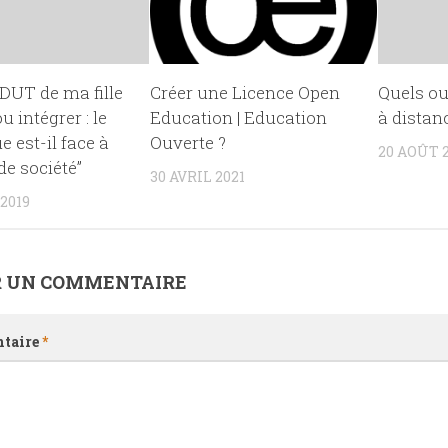
DUT de ma fille
Créer une Licence Open
Quels ou
u intégrer : le
Education | Education
à distanc
 est-il face à
Ouverte ?
20 AOÛT 
de société”
30 AVRIL 2021
2019
R UN COMMENTAIRE
taire
*