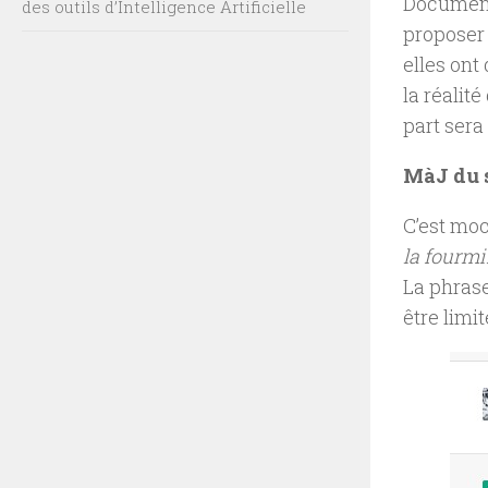
Document
des outils d’Intelligence Artificielle
proposer 
elles ont
la réalit
part sera
MàJ du s
C’est mo
la fourmi
La phrase
être limi