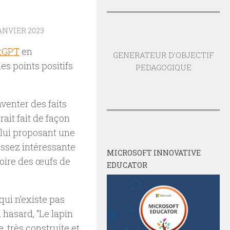
ANVIER 2023
tGPT
en
GENERATEUR D'OBJECTIF
es points positifs
PEDAGOGIQUE
nventer des faits
it fait de façon
 lui proposant une
assez intéressante
MICROSOFT INNOVATIVE
stoire des œufs de
EDUCATOR
qui n’existe pas
 hasard, “Le lapin
, très construite et