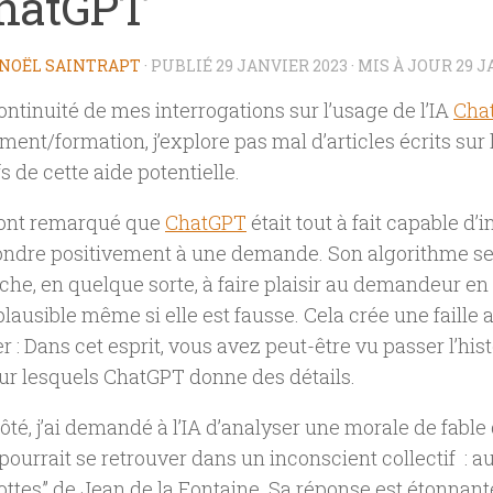
ChatGPT
NOËL SAINTRAPT
· PUBLIÉ
29 JANVIER 2023
· MIS À JOUR
29 J
ontinuité de mes interrogations sur l’usage de l’IA
Cha
ent/formation, j’explore pas mal d’articles écrits sur l
s de cette aide potentielle.
 ont remarqué que
ChatGPT
était tout à fait capable d’i
ndre positivement à une demande. Son algorithme sera
rche, en quelque sorte, à faire plaisir au demandeur en
lausible même si elle est fausse. Cela crée une faille 
er : Dans cet esprit, vous avez peut-être vu passer l’hi
ur lesquels ChatGPT donne des détails.
té, j’ai demandé à l’IA d’analyser une morale de fable 
pourrait se retrouver dans un inconscient collectif : au
rottes” de Jean de la Fontaine. Sa réponse est étonnante