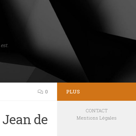
est.
0
PLUS
CONTACT
r Jean de
Mentions Légales