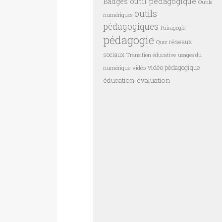
outil pédagogique
Badges
Outils
outils
numériques
pédagogiques
Pairagogie
pédagogie
réseaux
Quiz
sociaux
Transition éducative
usages du
vidéo pédagogique
vidéo
numérique
éducation
évaluation