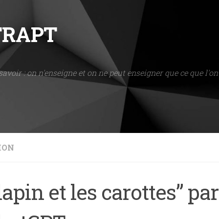
NTRAPT
savoir : on n'enseigne et on ne peut enseigner que ce que l'on 
ION
lapin et les carottes” pa