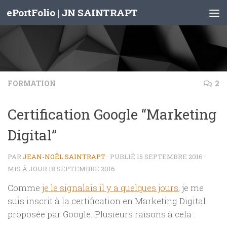
ePortFolio | JN SAINTRAPT
Skip to content
FORMATION
2
Certification Google “Marketing
Digital”
PAR
JEAN-NOËL SAINTRAPT
· PUBLIÉ
15 SEPTEMBRE 2016
·
MIS À JOUR
18 SEPTEMBRE 2016
Comme
je le signalais il y a quelques jours
, je me
suis inscrit à la certification en Marketing Digital
proposée par Google. Plusieurs raisons à cela :