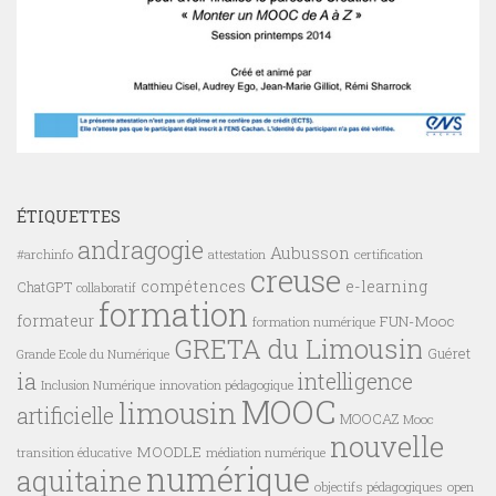
ÉTIQUETTES
andragogie
Aubusson
#archinfo
certification
attestation
creuse
compétences
e-learning
ChatGPT
collaboratif
formation
formateur
FUN-Mooc
formation numérique
GRETA du Limousin
Guéret
Grande Ecole du Numérique
ia
intelligence
innovation pédagogique
Inclusion Numérique
MOOC
limousin
artificielle
MOOCAZ
Mooc
nouvelle
MOODLE
transition éducative
médiation numérique
numérique
aquitaine
objectifs pédagogiques
open