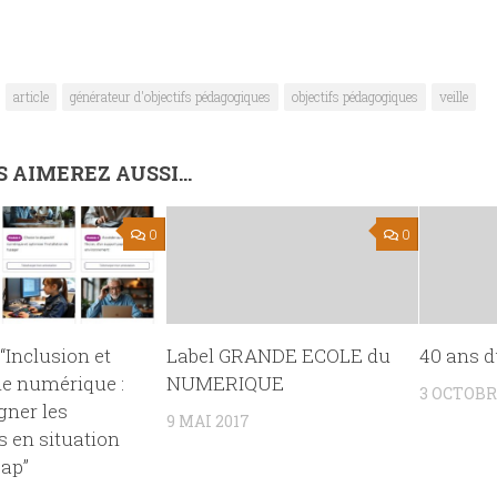
article
générateur d'objectifs pédagogiques
objectifs pédagogiques
veille
 AIMEREZ AUSSI...
0
0
Inclusion et
Label GRANDE ECOLE du
40 ans 
e numérique :
NUMERIQUE
3 OCTOBR
ner les
9 MAI 2017
 en situation
ap”