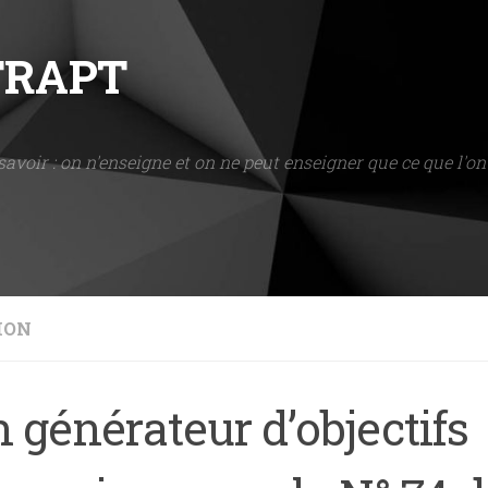
NTRAPT
savoir : on n'enseigne et on ne peut enseigner que ce que l'on 
ION
 générateur d’objectifs