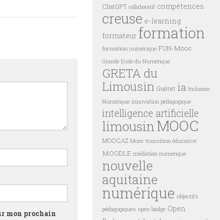
compétences
ChatGPT
collaboratif
creuse
e-learning
formation
formateur
FUN-Mooc
formation numérique
Grande Ecole du Numérique
GRETA du
Limousin
ia
Guéret
Inclusion
innovation pédagogique
Numérique
intelligence artificielle
MOOC
limousin
MOOCAZ
Mooc transition éducative
MOODLE
médiation numérique
nouvelle
aquitaine
numérique
objectifs
Open
pédagogiques
open badge
our mon prochain