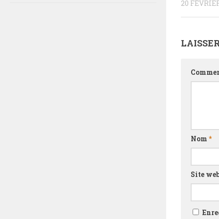
20 FÉVRIER
LAISSE
Commen
Nom
*
Site we
Enre