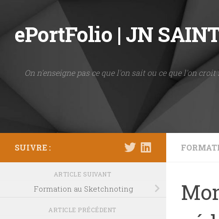
Skip to content
ePortFolio | JN SAI
On n'enseigne pas ce que l'on sait ou ce que l'on croit 
SUIVRE :
FORMAT
ARTICLE SUIVANT
Mon
Formation au Sketchnoting
ARTICLE PRÉCÉDENT