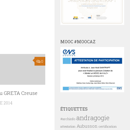
MOOC #MOOCAZ
0
du GRETA Creuse
E 2014
ÉTIQUETTES
andragogie
#archinfo
Aubusson
certification
attestation