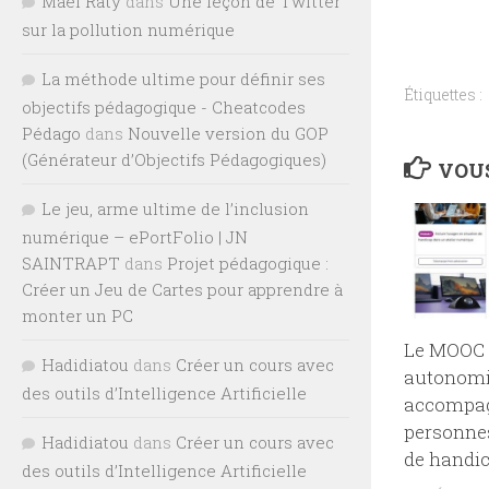
Maël Raty
dans
Une leçon de Twitter
sur la pollution numérique
La méthode ultime pour définir ses
Étiquettes :
objectifs pédagogique - Cheatcodes
Pédago
dans
Nouvelle version du GOP
(Générateur d’Objectifs Pédagogiques)
VOUS
Le jeu, arme ultime de l’inclusion
numérique – ePortFolio | JN
SAINTRAPT
dans
Projet pédagogique :
Créer un Jeu de Cartes pour apprendre à
monter un PC
Le MOOC “
Hadidiatou
dans
Créer un cours avec
autonomi
des outils d’Intelligence Artificielle
accompag
personnes
Hadidiatou
dans
Créer un cours avec
de handic
des outils d’Intelligence Artificielle