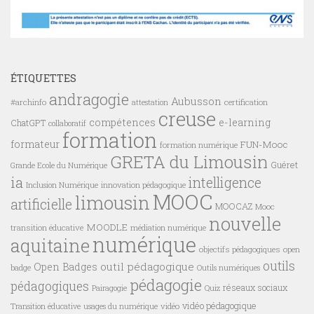
ÉTIQUETTES
andragogie
Aubusson
#archinfo
certification
attestation
creuse
compétences
e-learning
ChatGPT
collaboratif
formation
formateur
FUN-Mooc
formation numérique
GRETA du Limousin
Guéret
Grande Ecole du Numérique
ia
intelligence
innovation pédagogique
Inclusion Numérique
MOOC
limousin
artificielle
MOOCAZ
Mooc
nouvelle
MOODLE
transition éducative
médiation numérique
numérique
aquitaine
objectifs pédagogiques
open
outils
outil pédagogique
Open Badges
badge
Outils numériques
pédagogie
pédagogiques
réseaux sociaux
Pairagogie
Quiz
vidéo pédagogique
vidéo
Transition éducative
usages du numérique