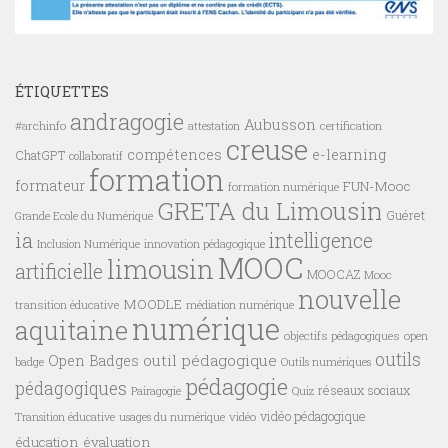
ÉTIQUETTES
andragogie
Aubusson
#archinfo
certification
attestation
creuse
compétences
e-learning
ChatGPT
collaboratif
formation
formateur
FUN-Mooc
formation numérique
GRETA du Limousin
Guéret
Grande Ecole du Numérique
ia
intelligence
innovation pédagogique
Inclusion Numérique
MOOC
limousin
artificielle
MOOCAZ
Mooc
nouvelle
MOODLE
transition éducative
médiation numérique
numérique
aquitaine
objectifs pédagogiques
open
outils
outil pédagogique
Open Badges
badge
Outils numériques
pédagogie
pédagogiques
réseaux sociaux
Pairagogie
Quiz
vidéo pédagogique
vidéo
Transition éducative
usages du numérique
éducation
évaluation