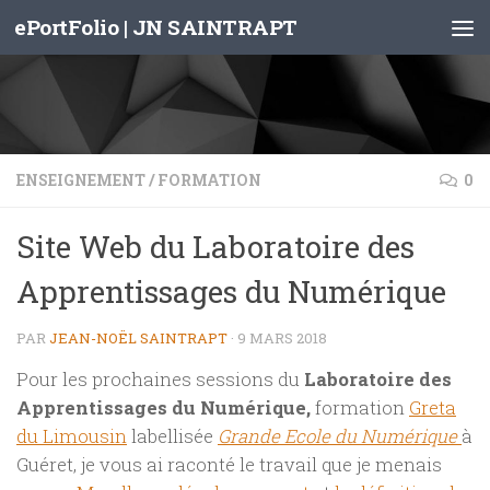
ePortFolio | JN SAINTRAPT
Skip to content
ENSEIGNEMENT
/
FORMATION
0
Site Web du Laboratoire des
Apprentissages du Numérique
PAR
JEAN-NOËL SAINTRAPT
·
9 MARS 2018
Pour les prochaines sessions du
Laboratoire des
Apprentissages du Numérique,
formation
Greta
du Limousin
labellisée
Grande Ecole du Numérique
à
Guéret, je vous ai raconté le travail que je menais