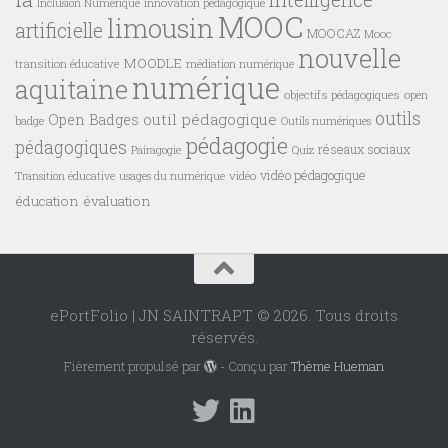
innovation pédagogique
Inclusion Numérique
MOOC
limousin
artificielle
MOOCAZ
Mooc
nouvelle
MOODLE
transition éducative
médiation numérique
numérique
aquitaine
objectifs pédagogiques
open
outils
outil pédagogique
Open Badges
badge
Outils numériques
pédagogie
pédagogiques
réseaux sociaux
Pairagogie
Quiz
vidéo pédagogique
vidéo
Transition éducative
usages du numérique
éducation
évaluation
ePortFolio | JN SAINTRAPT © 2026. Tous droits
réservés.
Fièrement propulsé par
- Conçu par
Thème Hueman