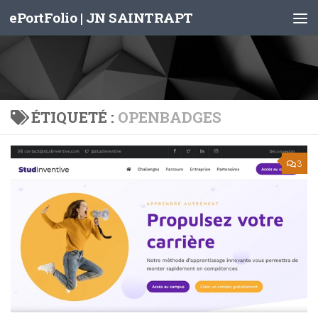
ePortFolio | JN SAINTRAPT
Skip to content
ÉTIQUETÉ :
OPENBADGES
3