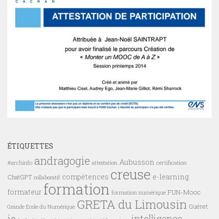
ÉTIQUETTES
andragogie
Aubusson
#archinfo
certification
attestation
creuse
compétences
e-learning
ChatGPT
collaboratif
formation
formateur
FUN-Mooc
formation numérique
GRETA du Limousin
Guéret
Grande Ecole du Numérique
ia
intelligence