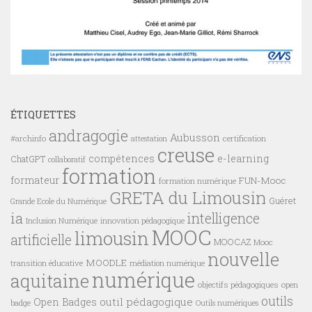
ÉTIQUETTES
andragogie
Aubusson
#archinfo
certification
attestation
creuse
compétences
e-learning
ChatGPT
collaboratif
formation
formateur
FUN-Mooc
formation numérique
GRETA du Limousin
Guéret
Grande Ecole du Numérique
ia
intelligence
innovation pédagogique
Inclusion Numérique
MOOC
limousin
artificielle
MOOCAZ
Mooc
nouvelle
MOODLE
transition éducative
médiation numérique
numérique
aquitaine
objectifs pédagogiques
open
outils
outil pédagogique
Open Badges
badge
Outils numériques