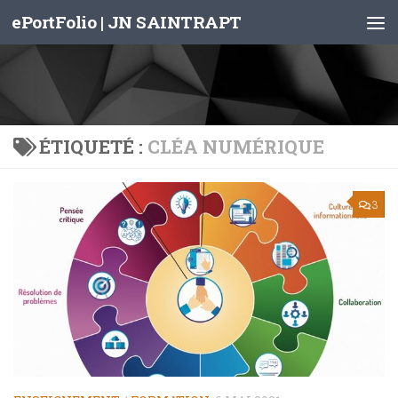
ePortFolio | JN SAINTRAPT
Skip to content
ÉTIQUETÉ :
CLÉA NUMÉRIQUE
3