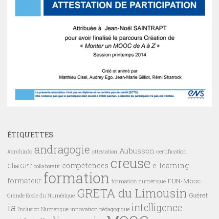
ÉTIQUETTES
andragogie
Aubusson
#archinfo
certification
attestation
creuse
compétences
e-learning
ChatGPT
collaboratif
formation
formateur
FUN-Mooc
formation numérique
GRETA du Limousin
Guéret
Grande Ecole du Numérique
ia
intelligence
innovation pédagogique
Inclusion Numérique