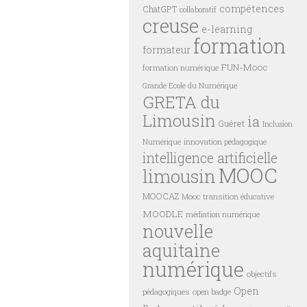
compétences
ChatGPT
collaboratif
creuse
e-learning
formation
formateur
FUN-Mooc
formation numérique
Grande Ecole du Numérique
GRETA du
Limousin
ia
Guéret
Inclusion
innovation pédagogique
Numérique
intelligence artificielle
MOOC
limousin
MOOCAZ
Mooc transition éducative
MOODLE
médiation numérique
nouvelle
aquitaine
numérique
objectifs
Open
pédagogiques
open badge