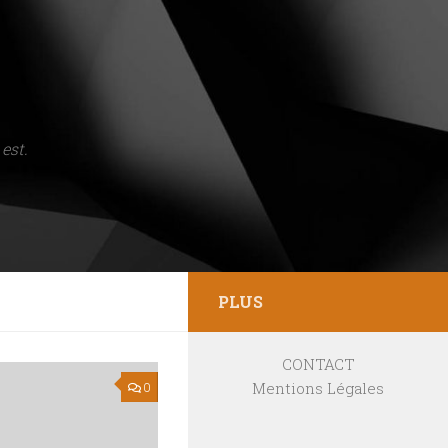
est.
PLUS
CONTACT
Mentions Légales
0