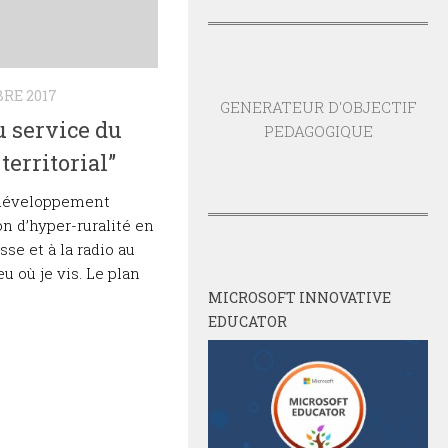
RE 2017
GENERATEUR D'OBJECTIF
u service du
PEDAGOGIQUE
erritorial”
 développement
ion d’hyper-ruralité en
se et à la radio au
eu où je vis. Le plan
MICROSOFT INNOVATIVE
EDUCATOR