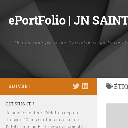
Skip to content
ePortFolio | JN SAI
On n'enseigne pas ce que l'on sait ou ce que l'on croit 
ÉTIQ
SUIVRE :
QUI SUIS-JE ?
Je suis formateur d’Adultes depuis
presque 40 ans sur tous niveaux de
l’illettrisme au BTS, avec des objectifs