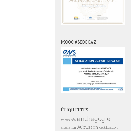
MOOC #MOOCAZ
ÉTIQUETTES
andragogie
#archinfo
Aubusson
certification
attestation