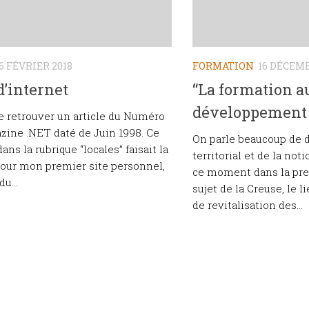
6 FÉVRIER 2018
FORMATION
16 DÉCEMB
d’internet
“La formation a
développement t
e retrouver un article du Numéro
zine .NET daté de Juin 1998. Ce
On parle beaucoup de
ans la rubrique “locales” faisait la
territorial et de la not
pour mon premier site personnel,
ce moment dans la pres
u...
sujet de la Creuse, le li
de revitalisation des...