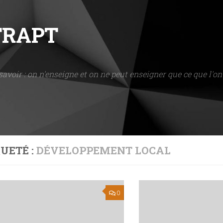
NTRAPT
savoir : on n'enseigne et on ne peut enseigner que ce que l'on 
UETÉ :
DÉVELOPPEMENT LOCAL
0