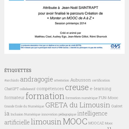
ÉTIQUETTES
andragogie
Aubusson
#archinfo
certification
attestation
creuse
compétences
e-learning
ChatGPT
collaboratif
formation
formateur
FUN-Mooc
formation numérique
GRETA du Limousin
Guéret
Grande Ecole du Numérique
ia
intelligence
innovation pédagogique
Inclusion Numérique
MOOC
limousin
artificielle
MOOCAZ
Mooc