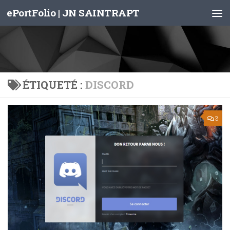
ePortFolio | JN SAINTRAPT
Skip to content
ÉTIQUETÉ :
DISCORD
3