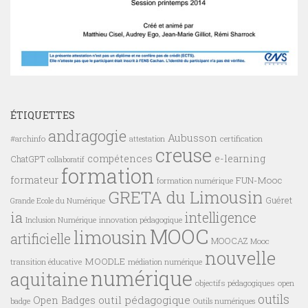
ÉTIQUETTES
andragogie
Aubusson
#archinfo
certification
attestation
creuse
compétences
e-learning
ChatGPT
collaboratif
formation
formateur
FUN-Mooc
formation numérique
GRETA du Limousin
Guéret
Grande Ecole du Numérique
ia
intelligence
innovation pédagogique
Inclusion Numérique
MOOC
limousin
artificielle
MOOCAZ
Mooc
nouvelle
MOODLE
transition éducative
médiation numérique
numérique
aquitaine
objectifs pédagogiques
open
outils
outil pédagogique
Open Badges
badge
Outils numériques